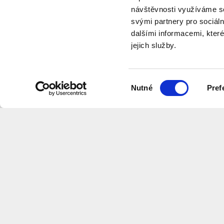
návštěvnosti využíváme so
svými partnery pro sociáln
dalšími informacemi, které
jejich služby.
program
Výběr
Nutné
Pref
souhlasu
Want to receive information about 