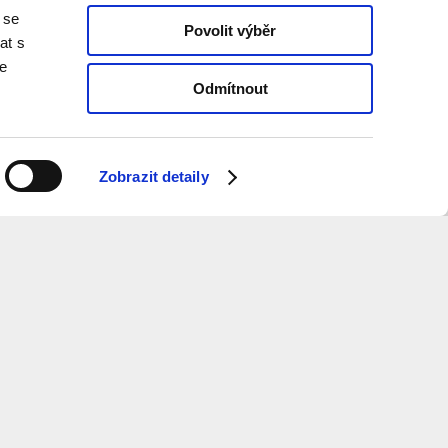
 se
Povolit výběr
at s
te
Odmítnout
Zobrazit detaily