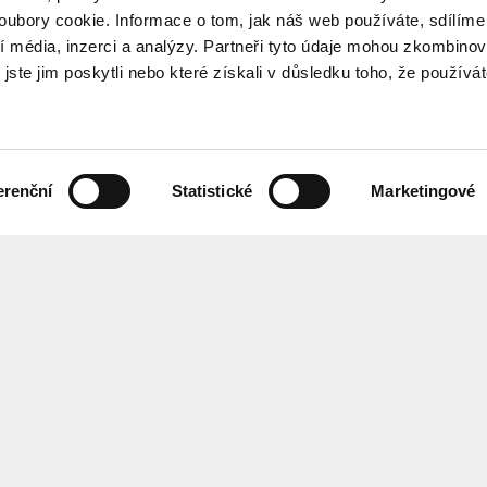
ubory cookie. Informace o tom, jak náš web používáte, sdílíme
í média, inzerci a analýzy. Partneři tyto údaje mohou zkombinov
 jste jim poskytli nebo které získali v důsledku toho, že používá
erenční
Statistické
Marketingové
the programme every month? Sign up for our newsletter.