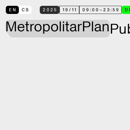
EN
CS
2025
19
/
11
09:00
–
23:59
D
Metropolitan
Plan
Pub