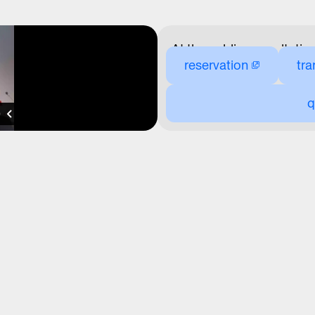
At the public consultation
reservation
tra
Metropolitan Plan and an
public consultations are 
q
process. The goal is for th
the city and the ideas of
explanation of the entire
whether about specific l
Prague.
PRACTICAL INFOR
Reserve your seats via G
with a valid ticket does 
the scheduled start of the
visitors without reservat