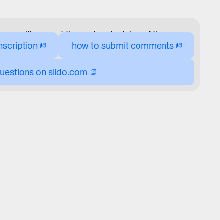
, we will present the main principles of the
nscription
how to submit comments
swer questions from the public. Repeated
a key part of the Metropolitan Plan preparation
uestions on slido.com
e final version of the plan to reflect the needs of
 its residents. Come for a comprehensive
 plan and ask about anything that interests you—
ocations or the overall development concept for
MATION
oOut. Seating is not numbered. If a spectator
not occupy their seat at least 5 minutes before
 event, their right to that seat will be given to
ions.