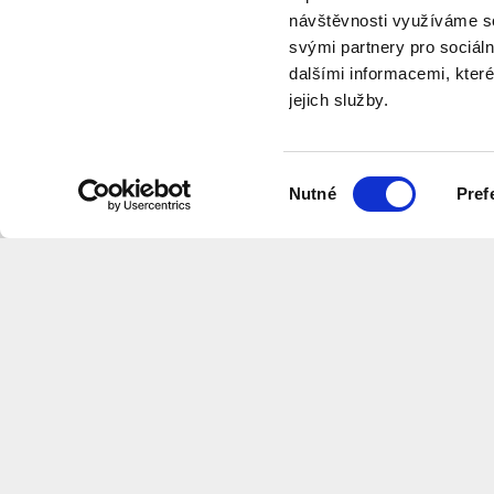
návštěvnosti využíváme so
svými partnery pro sociáln
dalšími informacemi, které
jejich služby.
videos
Výběr
Nutné
Pref
souhlasu
Want to receive information about 