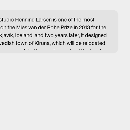
studio Henning Larsen is one of the most
t won the Mies van der Rohe Prize in 2013 for the
javík, Iceland, and two years later, it designed
wedish town of Kiruna, which will be relocated
 accommodate the requirements of the local
ecent project that can't be overlooked is the
uilding, The Wave, in the seaside town of Vejle,
last year. The head of international projects,
o Prague to talk about the Scandinavian
anning and architecture, that is, how to best
process.
in cooperation with ARCHIP