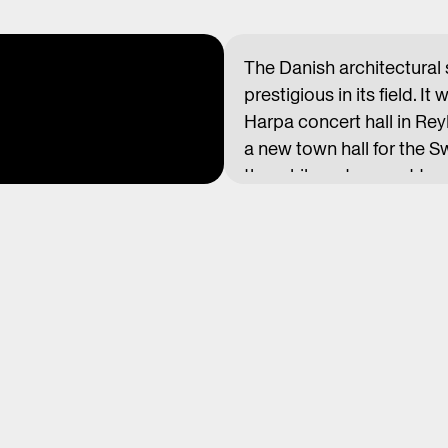
The Danish architectural 
prestigious in its field. I
Harpa concert hall in Reyk
a new town hall for the S
three kilometers east to
mining industry. A more r
award-winning apartment b
which was completed late 
Jacob Kurek, will come t
approach to community pl
involve the public in the 
The lecture takes place 