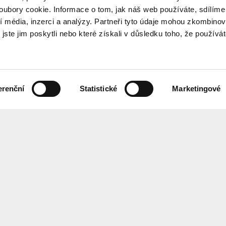
ubory cookie. Informace o tom, jak náš web používáte, sdílíme
í média, inzerci a analýzy. Partneři tyto údaje mohou zkombinov
 jste jim poskytli nebo které získali v důsledku toho, že používá
erenční
Statistické
Marketingové
the programme every month? Sign up for our newsletter.