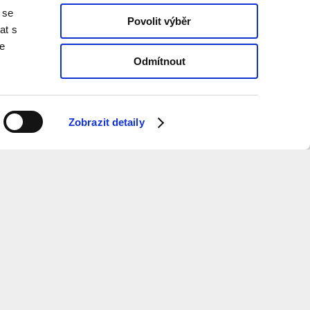
 se
Povolit výběr
at s
te
Odmítnout
Zobrazit detaily