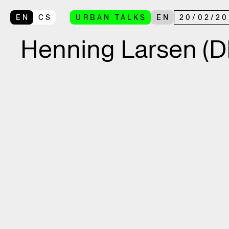
EN
CS
URBAN TALKS
EN
20
/
02
/
20
Henning Larsen (D