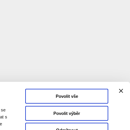
Povolit vše
 se
Povolit výběr
at s
te