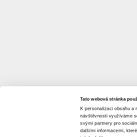
stádiích přípravy.
Záměry
soukromých
i veřejných
investorů. Od
prvních nápadů,
přes projekty
v procesu přípravy,
až po ty, které se již
dokončují na
staveništích.
Stavební záměry
lze vyhledávat na
mapě, nebo podle
Tato webová stránka použ
názvu a filtrovat
podle fáze
K personalizaci obsahu a 
realizace či
návštěvnosti využíváme so
městských částí.
svými partnery pro sociáln
Každý projekt má
dalšími informacemi, které
svou vlastní kartu,