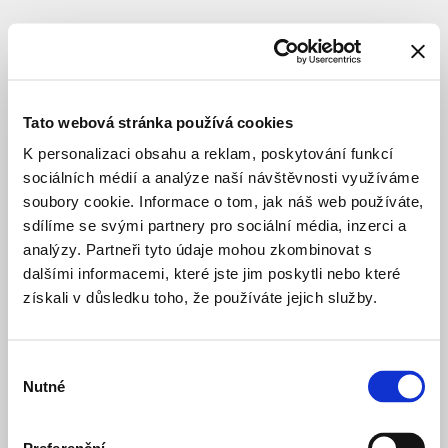
KRAJINÁŘSKÉ ÚPRAVY
STUDIE
Soutok
Tato webová stránka používá cookies
Celý název
:
Příměstský
K personalizaci obsahu a reklam, poskytování funkcí
park
sociálních médií a analýze naší návštěvnosti využíváme
Soutok
soubory cookie. Informace o tom, jak náš web používáte,
Lokace
:
Praha
sdílíme se svými partnery pro sociální média, inzerci a
16
analýzy. Partneři tyto údaje mohou zkombinovat s
–
dalšími informacemi, které jste jim poskytli nebo které
Radotín
získali v důsledku toho, že používáte jejich služby.
Praha-
Zbraslav
–
Lahovice
Výběr
Nutné
Praha-
souhlasu
Lipence
Architekt
:
Atelier