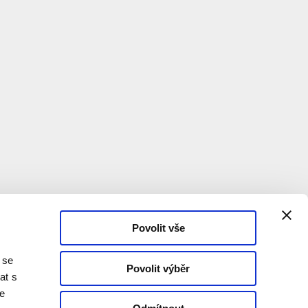
Povolit vše
 se
Povolit výběr
at s
te