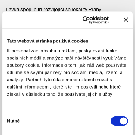
Lávka spojuje tři rozvíjející se lokality Prahy –
dynamický Karlín s novou výstavbou na Rohanském
ostrově, Holešovickou tržnici, která prochází postupnou
revitalizací pod vedením
CMC architects
a
Studia
Perspektiv
a ostrov Štvanice. Na karlínské straně je
Tato webová stránka používá cookies
navíc čerstvě dokončená cyklostezka, na té
K personalizaci obsahu a reklam, poskytování funkcí
holešovické zase rekonstrukce Bubenského nábřeží.
sociálních médií a analýze naší návštěvnosti využíváme
Nyní se upravuje i část ostrova Štvanice podle návrhu
soubory cookie. Informace o tom, jak náš web používáte,
architekta Radka Kolaříka. „Pěší propojení Holešovic
sdílíme se svými partnery pro sociální média, inzerci a
a Karlína je skvělou zprávou nejen pro obyvatele těchto
analýzy. Partneři tyto údaje mohou zkombinovat s
dvou čtvrtí, ale všech, kteří si chtějí pohodlně zkrátit
dalšími informacemi, které jste jim poskytli nebo které
cestu přes Vltavu. Ostrov Štvanice se navíc díky lávce
získali v důsledku toho, že používáte jejich služby.
stane ještě přístupnějším místem pro relaxaci všech
obyvatel i návštěvníků Prahy. Aktuálně se dokončil také
manuál rozvoje ostrova Štvanice. Vedení města bude
Výběr
předložen na začátku září,“ říká ředitel IPR Praha
Nutné
souhlasu
Ondřej Boháč. Některé změny bude možné realizovat
hned po jeho schválení. Jedná se třeba o zpřístupnění