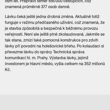
osm let. Přepravil téměř 690 000 cestujících, což
znamená průměrně 377 osob denně.
Lávku čeká ještě jedna drobná změna. Aktuálně totiž
funguje v režimu předčasného užívání, což znamená, že
je stavba způsobilá a bezpečná k běžnému provozu
veřejnosti. Není ale ještě plně zkolaudovaná. Jakmile se
tak stane, zmizí také pomocná konstrukce pro zdvih
lávky při povodni na holešovické břehu. Po kolaudaci si
převezme lávku do správy Technická správa
komunikací hl. m. Prahy. Výstavba lávky, jejímž
investorem je hlavní město, vyšla celkem na 352 milionů
Kč.