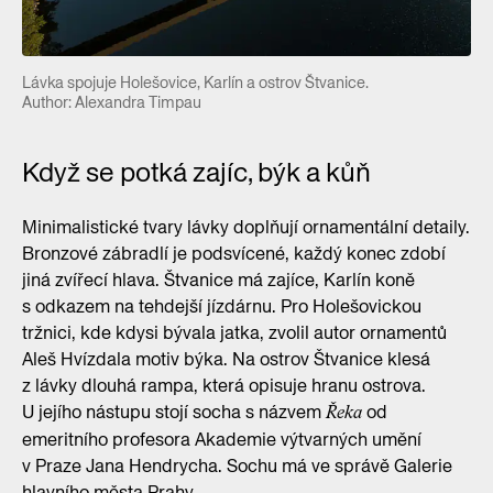
Lávka spojuje Holešovice, Karlín a ostrov Štvanice.
Author: Alexandra Timpau
Když se potká zajíc, býk a kůň
Minimalistické tvary lávky doplňují ornamentální detaily.
Bronzové zábradlí je podsvícené, každý konec zdobí
jiná zvířecí hlava. Štvanice má zajíce, Karlín koně
s odkazem na tehdejší jízdárnu. Pro Holešovickou
tržnici, kde kdysi bývala jatka, zvolil autor ornamentů
Aleš Hvízdala motiv býka. Na ostrov Štvanice klesá
z lávky dlouhá rampa, která opisuje hranu ostrova.
U jejího nástupu stojí socha s názvem
od
Řeka
emeritního profesora Akademie výtvarných umění
v Praze Jana Hendrycha. Sochu má ve správě Galerie
hlavního města Prahy.