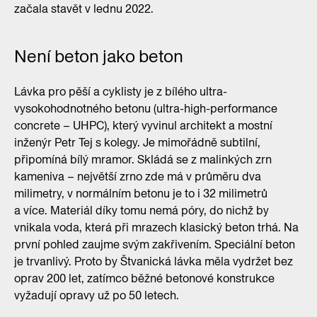
začala stavět v lednu 2022.
Není beton jako beton
Lávka pro pěší a cyklisty je z bílého ultra-
vysokohodnotného betonu (ultra-high-performance
concrete – UHPC), který vyvinul architekt a mostní
inženýr Petr Tej s kolegy. Je mimořádně subtilní,
připomíná bílý mramor. Skládá se z malinkých zrn
kameniva – největší zrno zde má v průměru dva
milimetry, v normálním betonu je to i 32 milimetrů
a více. Materiál díky tomu nemá póry, do nichž by
vnikala voda, která při mrazech klasický beton trhá. Na
první pohled zaujme svým zakřivením. Speciální beton
je trvanlivý. Proto by Štvanická lávka měla vydržet bez
oprav 200 let, zatímco běžné betonové konstrukce
vyžadují opravy už po 50 letech.