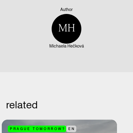
Author
MH
Michaela Hečková
related
PRAGUE TOMORROW?
EN