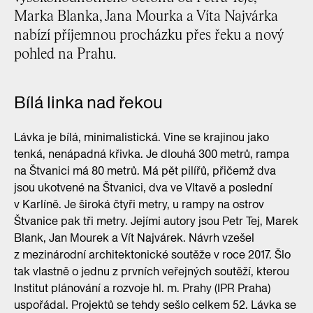
Marka Blanka, Jana Mourka a Víta Najvárka
nabízí příjemnou procházku přes řeku a nový
pohled na Prahu.
Bílá linka nad řekou
Lávka je bílá, minimalistická. Vine se krajinou jako
tenká, nenápadná křivka. Je dlouhá 300 metrů, rampa
na Štvanici má 80 metrů. Má pět pilířů, přičemž dva
jsou ukotvené na Štvanici, dva ve Vltavě a poslední
v Karlíně. Je široká čtyři metry, u rampy na ostrov
Štvanice pak tři metry. Jejími autory jsou Petr Tej, Marek
Blank, Jan Mourek a Vít Najvárek. Návrh vzešel
z mezinárodní architektonické soutěže v roce 2017. Šlo
tak vlastně o jednu z prvních veřejných soutěží, kterou
Institut plánování a rozvoje hl. m. Prahy (IPR Praha)
uspořádal. Projektů se tehdy sešlo celkem 52. Lávka se