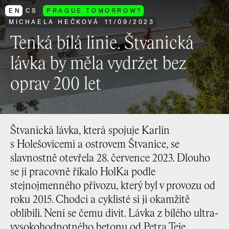
EN
CS
PRAGUE TOMORROW?
MICHAELA HEČKOVÁ
11
/
09
/
2023
Tenká bílá linie. Štvanická
lávka by měla vydržet bez
oprav 200 let
Štvanická lávka, která spojuje Karlín
s Holešovicemi a ostrovem Štvanice, se
slavnostně otevřela 28. července 2023. Dlouho
se jí pracovně říkalo HolKa podle
stejnojmenného přívozu, který byl v provozu od
roku 2015. Chodci a cyklisté si ji okamžitě
oblíbili. Není se čemu divit. Lávka z bílého ultra-
vysokohodnotného betonu od Petra Teje,