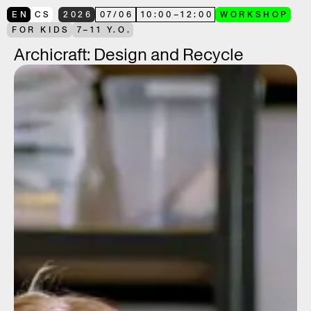
EN
CS
2026
07
/
06
10:00
–
12:00
WORKSHOP
FOR KIDS
7–11 Y.O.
Archicraft: Design and Recycle