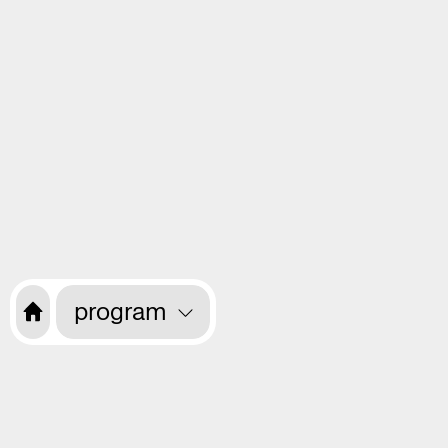
program
Want to receive information about the
programme every month? Sign up for
our newsletter.