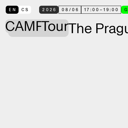
EN
CS
2026
08
/
06
17:00
–
19:00
CAMP
Tour
The Prag