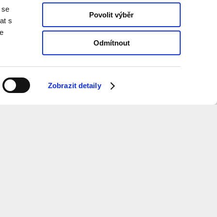
 se
Povolit výběr
at s
te
Odmítnout
Zobrazit detaily