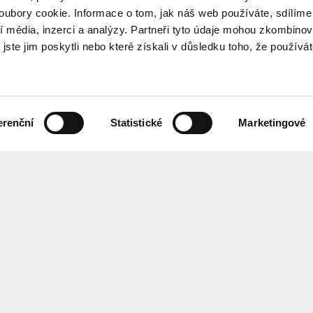
ubory cookie. Informace o tom, jak náš web používáte, sdílíme
í média, inzerci a analýzy. Partneři tyto údaje mohou zkombinov
 jste jim poskytli nebo které získali v důsledku toho, že používá
erenční
Statistické
Marketingové
the programme every month? Sign up for our newsletter.