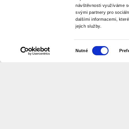
návštěvnosti využíváme so
svými partnery pro sociáln
dalšími informacemi, které
jejich služby.
program
Výběr
Nutné
Pref
souhlasu
Want to receive information about 