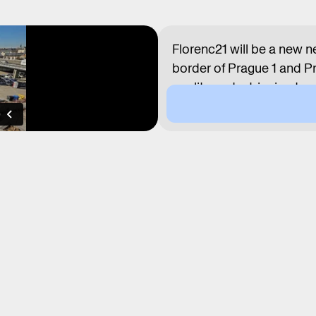
Florenc21 will be a new n
border of Prague 1 and Pra
quality pedestrianized pub
parallel architectural com
new urban blocks. The pr
with the authors, investor
Moderator: Petr Návrat
PRACTICAL INFOR
The event will be held i