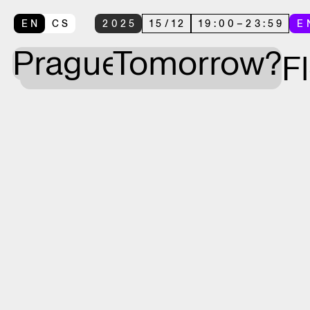
EN
CS
2025
15
/
12
19:00
–
23:59
E
Prague
Tomorrow?
F