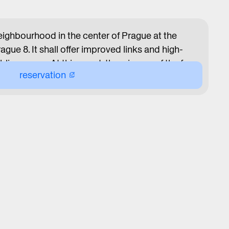
eighbourhood in the center of Prague at the
gue 8. It shall offer improved links and high-
lic spaces. At this event, the winners of the four
reservation
petitions will present their proposals for five
esentations will be followed by a discussion
s, and city representatives.
MATION
n English.