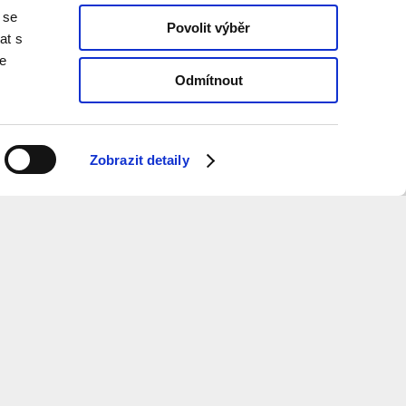
 se
Povolit výběr
at s
te
Odmítnout
Zobrazit detaily