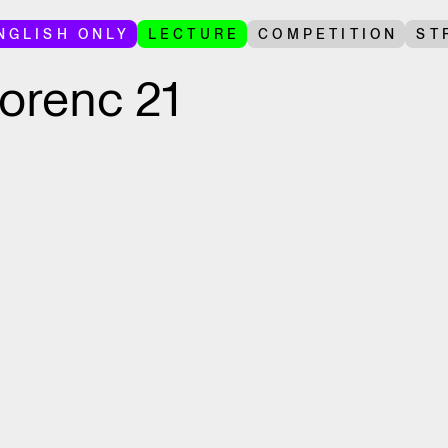
NGLISH ONLY
LECTURE
COMPETITION
ST
lorenc 21