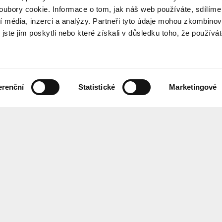
ubory cookie. Informace o tom, jak náš web používáte, sdílíme
í média, inzerci a analýzy. Partneři tyto údaje mohou zkombinov
 jste jim poskytli nebo které získali v důsledku toho, že používá
erenční
Statistické
Marketingové
the programme every month? Sign up for our newsletter.