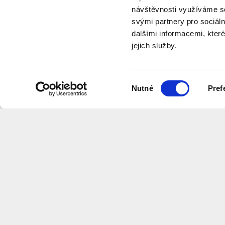
návštěvnosti využíváme so
svými partnery pro sociáln
dalšími informacemi, které
jejich služby.
program
Výběr
Nutné
Pref
souhlasu
Want to receive information about 