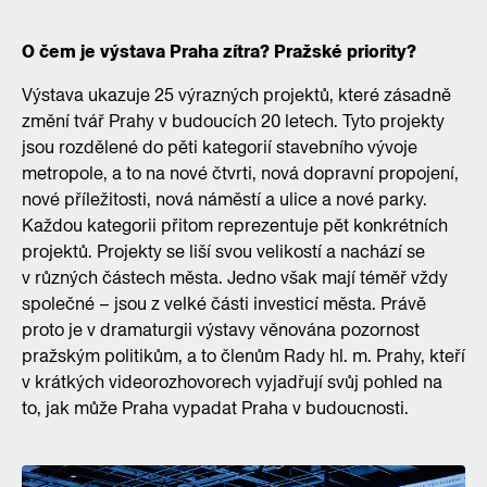
O čem je výstava Praha zítra? Pražské priority?
Výstava ukazuje 25 výrazných projektů, které zásadně
změní tvář Prahy v budoucích 20 letech. Tyto projekty
jsou rozdělené do pěti kategorií stavebního vývoje
metropole, a to na nové čtvrti, nová dopravní propojení,
nové příležitosti, nová náměstí a ulice a nové parky.
Každou kategorii přitom reprezentuje pět konkrétních
projektů. Projekty se liší svou velikostí a nachází se
v různých částech města. Jedno však mají téměř vždy
společné – jsou z velké části investicí města. Právě
proto je v dramaturgii výstavy věnována pozornost
pražským politikům, a to členům Rady hl. m. Prahy, kteří
v krátkých videorozhovorech vyjadřují svůj pohled na
to, jak může Praha vypadat Praha v budoucnosti.