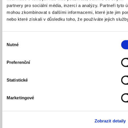
výstavba reagovat na otázky klimatických změn.
partnery pro sociální média, inzerci a analýzy. Partneři tyto 
Vojta vystudoval architekturu v Liberci, ale už během
mohou zkombinovat s dalšími informacemi, které jste jim pos
studia zjistil, že netouží stát se praktikujícím
nebo které získali v důsledku toho, že používáte jejich služb
architektem. Spíše než stavby navrhovat jej baví
přemýšlet o jejich vlivu na každodenní život člověka
Výběr
a obráceně. V CAMPu domlouvá architekty pro
Nutné
souhlasu
přednáškový cyklus
Urban Talks
nebo pomáhá
s realizací výstav.
Preferenční
Statistické
Marketingové
Zobrazit detaily