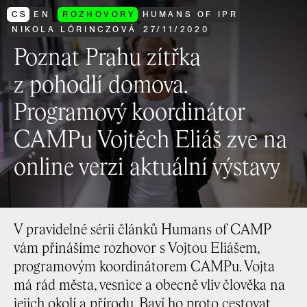
CS
EN
ROZHOVORY
HUMANS OF IPR
NIKOLA LÖRINCZOVÁ
27
/
11
/
2020
Poznat Prahu zítřka
z pohodlí domova.
Programový koordinátor
CAMPu Vojtěch Eliáš zve na
online verzi aktuální výstavy
V pravidelné sérii článků Humans of CAMP
vám přinášíme rozhovor s Vojtou Eliášem,
programovým koordinátorem CAMPu. Vojta
má rád města, vesnice a obecně vliv člověka na
jejich okolí a přírodu. Baví ho proto cestovat,