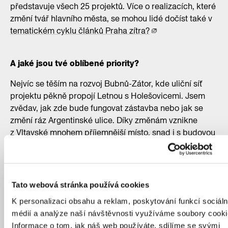
představuje všech 25 projektů. Více o realizacích, které
změní tvář hlavního města, se mohou lidé dočíst také v
tematickém cyklu článků Praha zítra?
A jaké jsou tvé oblíbené priority?
Nejvíc se těším na rozvoj Bubnů-Zátor, kde uliční síť
projektu pěkně propojí Letnou s Holešovicemi. Jsem
zvědav, jak zde bude fungovat zástavba nebo jak se
změní ráz Argentinské ulice. Díky změnám vznikne
z Vltavské mnohem příjemnější místo, snad i s budovou
nové filharmonie. Pak mě na výstavě zaujaly projekty
zaměřené na obnovu tržnic, jak Holešovické, tak
i Staroměstské, o které zatím skoro nikdo neví. Myslím
si, že každý z 25 projektů přináší celému městu
Tato webová stránka používá cookies
možnost rozvoje. Jsem zvědav, zda plánovaná výstavba
K personalizaci obsahu a reklam, poskytování funkcí sociáln
bude opravdu pro všechny, zda nedojde ke stavbě
médií a analýze naší návštěvnosti využíváme soubory cooki
pouze luxusních bytů a je také otázka, jak bude
Informace o tom, jak náš web používáte, sdílíme se svými