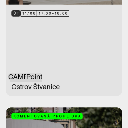
ÚT
11
/
08
17.00
–
18.00
CAMP
Point
Ostrov Štvanice
KOMENTOVANÁ PROHLÍDKA