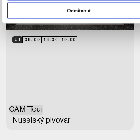
Odmítnout
ÚT
08
/
09
18.00
–
19.00
CAMP
Tour
Nuselský pivovar