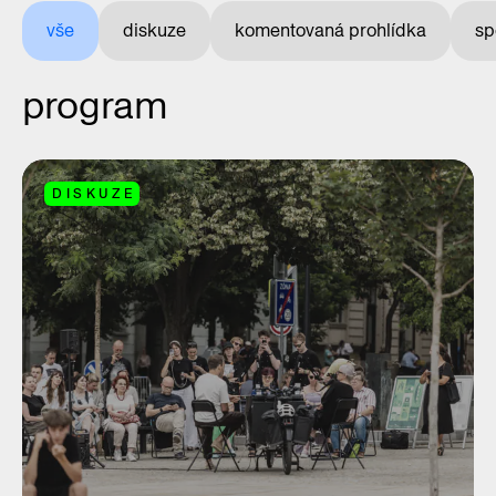
vše
diskuze
komentovaná prohlídka
sp
program
DISKUZE