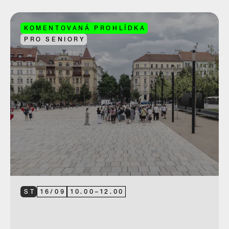
KOMENTOVANÁ PROHLÍDKA
PRO SENIORY
ST
16
/
09
10.00
–
12.00