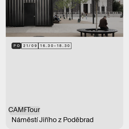
PO
21
/
09
16.30
–
18.30
CAMP
Tour
Náměstí Jiřího z Poděbrad