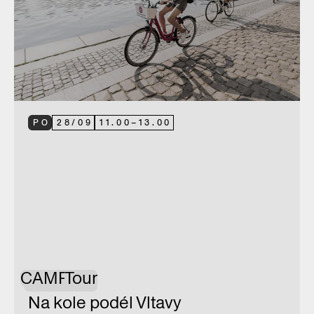
PO
28
/
09
11.00
–
13.00
CAMP
Tour
Na kole podél Vltavy