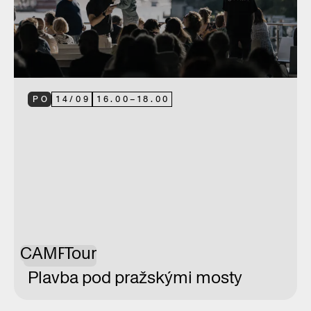
PO
14
/
09
16.00
–
18.00
CAMP
Tour
Plavba pod pražskými mosty