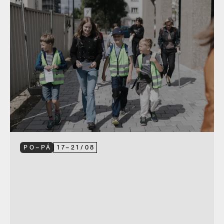
PO–PÁ
17
–
21
/
08