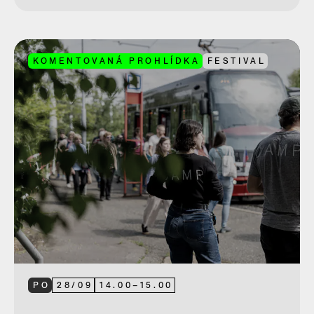
KOMENTOVANÁ PROHLÍDKA
FESTIVAL
PO
28
/
09
14.00
–
15.00