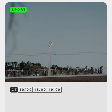
SPORT
ČT
10
/
09
18.00
–
19.00