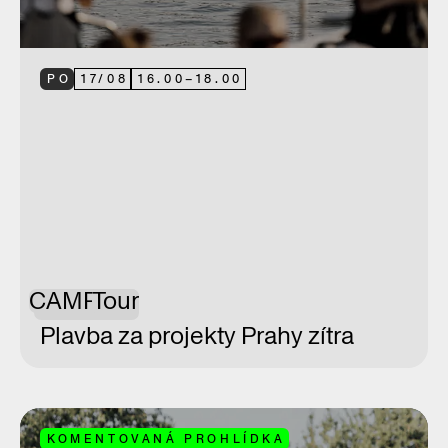
PO
17
/
08
16.00
–
18.00
CAMP
Tour
Plavba za projekty Prahy zítra
KOMENTOVANÁ PROHLÍDKA