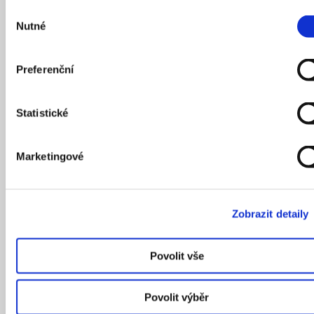
Výběr
Nutné
souhlasu
Preferenční
CAMP
Point
Nuselský pivovar
Statistické
Marketingové
KOMENTOVANÁ PROHLÍDKA
Zobrazit detaily
Povolit vše
Povolit výběr