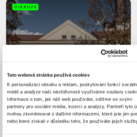
DISKUZE
Tato webová stránka používá cookies
K personalizaci obsahu a reklam, poskytování funkcí sociáln
médií a analýze naší návštěvnosti využíváme soubory cooki
Informace o tom, jak náš web používáte, sdílíme se svými
ÚT
08
/
09
17.00
–
18.00
partnery pro sociální média, inzerci a analýzy. Partneři tyto 
mohou zkombinovat s dalšími informacemi, které jste jim pos
nebo které získali v důsledku toho, že používáte jejich služb