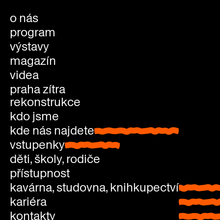
o nás
program
výstavy
magazín
videa
praha zítra
rekonstrukce
kdo jsme
kde nás najdete
kde nás najdete
vstupenky
vstupenky
děti, školy, rodiče
přístupnost
kavárna, studovna, knihkupectví
kavárna
kariéra
studovn
kontakty
knihkup