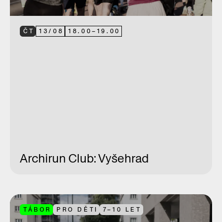
ČT
13
/
08
18.00
–
19.00
Archirun Club: Vyšehrad
TÁBOR
PRO DĚTI
7–10 LET