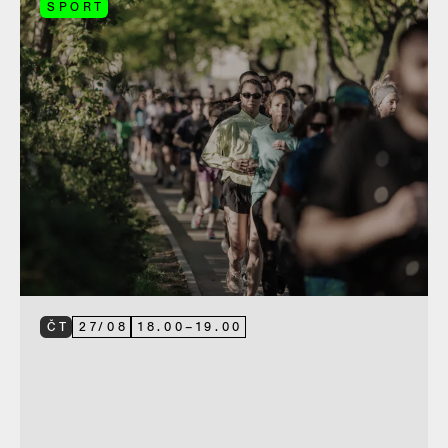
SPORT
ČT
27
/
08
18.00
–
19.00