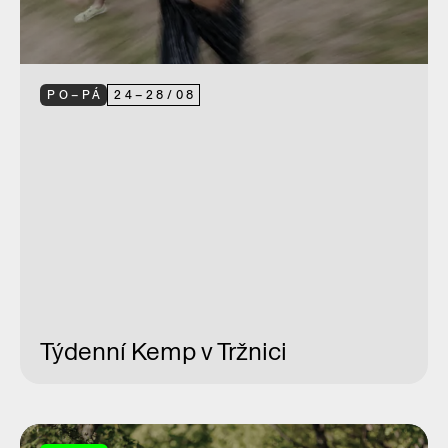
PO–PÁ
24
–
28
/
08
Týdenní Kemp v Tržnici