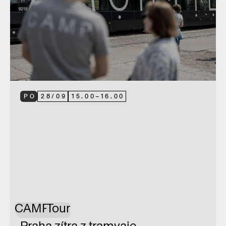
PO
28
/
09
15.00
–
16.00
CAMP
Tour
Praha zítra z tramvaje