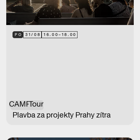
PO
31
/
08
16.00
–
18.00
CAMP
Tour
Plavba za projekty Prahy zítra