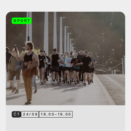
SPORT
ČT
24
/
09
18.00
–
19.00