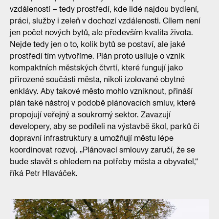
vzdáleností – tedy prostředí, kde lidé najdou bydlení,
práci, služby i zeleň v dochozí vzdálenosti. Cílem není
jen počet nových bytů, ale především kvalita života.
Nejde tedy jen o to, kolik bytů se postaví, ale jaké
prostředí tím vytvoříme. Plán proto usiluje o vznik
kompaktních městských čtvrtí, které fungují jako
přirozené součásti města, nikoli izolované obytné
enklávy. Aby takové město mohlo vzniknout, přináší
plán také nástroj v podobě plánovacích smluv, které
propojují veřejný a soukromý sektor. Zavazují
developery, aby se podíleli na výstavbě škol, parků či
dopravní infrastruktury a umožňují městu lépe
koordinovat rozvoj. „Plánovací smlouvy zaručí, že se
bude stavět s ohledem na potřeby města a obyvatel,“
říká Petr Hlaváček.