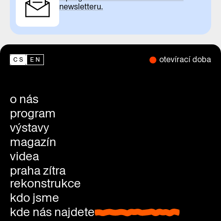
newsletteru.
otevírací doba
CS
EN
o nás
program
výstavy
magazín
videa
praha zítra
rekonstrukce
kdo jsme
kde nás najdete
kde nás najdete