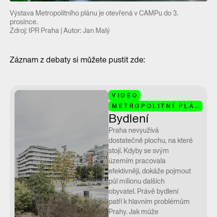
Výstava Metropolitního plánu je otevřená v CAMPu do 3.
prosince.
Zdroj: IPR Praha | Autor: Jan Malý
Záznam z debaty si můžete pustit zde:
VIDEO
METROPOLITNÍ PLÁN
Bydlení
Praha nevyužívá
dostatečně plochu, na které
stojí. Kdyby se svým
územím pracovala
efektivněji, dokáže pojmout
půl milionu dalších
obyvatel. Právě bydlení
patří k hlavním problémům
Prahy. Jak může