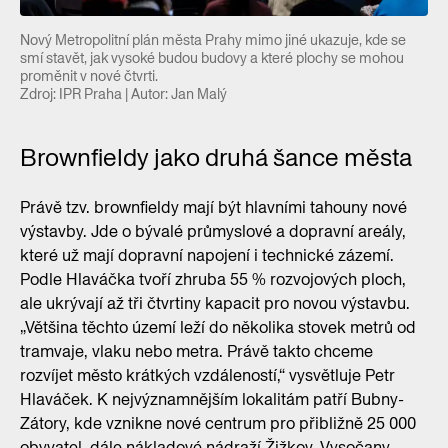
Nový Metropolitní plán města Prahy mimo jiné ukazuje, kde se
smí stavět, jak vysoké budou budovy a které plochy se mohou
proměnit v nové čtvrti.
Zdroj: IPR Praha | Autor: Jan Malý
Brownfieldy jako druhá šance města
Právě tzv. brownfieldy mají být hlavními tahouny nové
výstavby. Jde o bývalé průmyslové a dopravní areály,
které už mají dopravní napojení i technické zázemí.
Podle Hlaváčka tvoří zhruba 55 % rozvojových ploch,
ale ukrývají až tři čtvrtiny kapacit pro novou výstavbu.
„Většina těchto území leží do několika stovek metrů od
tramvaje, vlaku nebo metra. Právě takto chceme
rozvíjet město krátkých vzdáleností,“ vysvětluje Petr
Hlaváček. K nejvýznamnějším lokalitám patří Bubny-
Zátory, kde vznikne nové centrum pro přibližně 25 000
obyvatel, dále nákladové nádraží Žižkov, Vysočany,