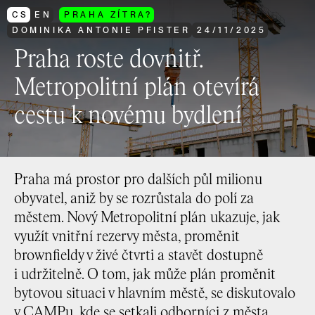
CS
EN
PRAHA ZÍTRA?
DOMINIKA ANTONIE PFISTER
24
/
11
/
2025
Praha roste dovnitř.
Metropolitní plán otevírá
cestu k novému bydlení
Praha má prostor pro dalších půl milionu
obyvatel, aniž by se rozrůstala do polí za
městem. Nový Metropolitní plán ukazuje, jak
využít vnitřní rezervy města, proměnit
brownfieldy v živé čtvrti a stavět dostupně
i udržitelně. O tom, jak může plán proměnit
bytovou situaci v hlavním městě, se diskutovalo
v CAMPu, kde se setkali odborníci z města,