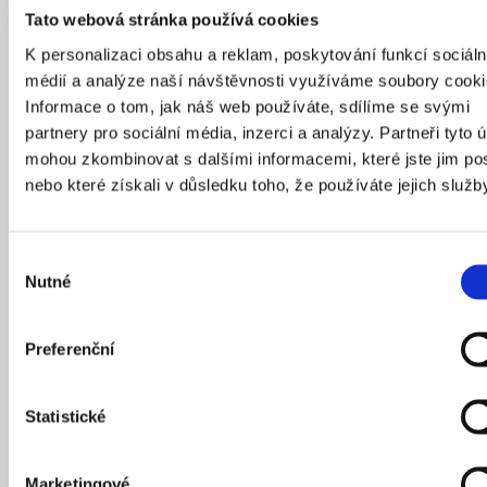
Tato webová stránka používá cookies
K personalizaci obsahu a reklam, poskytování funkcí sociáln
médií a analýze naší návštěvnosti využíváme soubory cooki
Informace o tom, jak náš web používáte, sdílíme se svými
partnery pro sociální média, inzerci a analýzy. Partneři tyto 
mohou zkombinovat s dalšími informacemi, které jste jim pos
nebo které získali v důsledku toho, že používáte jejich služb
Více než 80 % nových ploch se nachází do 700 metrů od stanice
metra či vlaku nebo do 500 metrů od tramvaje.
Zdroj: Magistrát hlavního města Prahy
Výběr
Nutné
souhlasu
Plán, který dává směr
Preferenční
Metropolitní plán sice žádné byty sám nepostaví, ale
nastavuje jasná pravidla a odstraňuje bariéry, které
brzdily rozvoj. Soustředí výstavbu dovnitř města, otevírá
Statistické
brownfieldy a umožňuje lépe sladit zájmy města
i developerů. Pokud se podaří jeho principy naplnit –
Marketingové