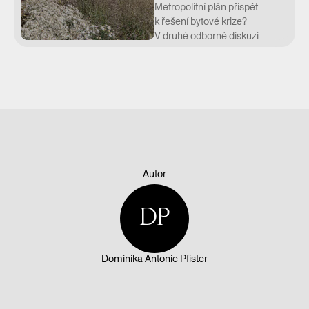
Metropolitní plán přispět
k řešení bytové krize?
V druhé odborné diskuzi
společně s náměstkem
Petrem Hlaváčkem
a architektem Zdeňkem
Völflem se zaměřujeme na
to, jak plán počítá kapacity,
jak se změní pravidla pro
developery a jak ožijí
rozvojové plochy.
Metropolitní plán totiž
Autor
počítá s výstavbou tam, kde
to dává smysl, proto se
zaměřuje na brownfieldy
DP
uvnitř města, které už jsou
napojené na veřejnou
dopravu a další vybavenost.
Dominika Antonie Pfister