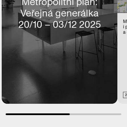
Metropolitní plán:
Veřejná generálka
20/10 – 03/12 2025
Me
i
a