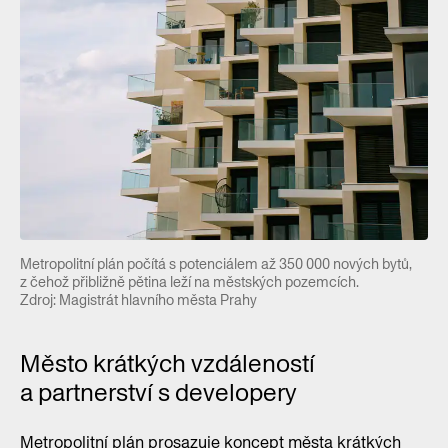
Metropolitní plán počítá s potenciálem až 350 000 nových bytů,
z čehož přibližně pětina leží na městských pozemcích.
Zdroj: Magistrát hlavního města Prahy
Město krátkých vzdáleností
a partnerství s developery
Metropolitní plán prosazuje koncept města krátkých