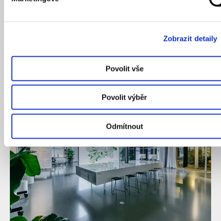
tedy využít brownfieldy, posílit městské pozemky
a rozvíjet území podle principu krátkých vzdáleností –
může se stát klíčovým krokem k řešení bytové situace
v Praze. Jak shrnuje Petr Hlaváček: „Plán umožní
Zobrazit detaily
rychlejší a lépe koordinovanou výstavbu v souladu
s charakterem Prahy.“
Povolit vše
Povolit výběr
Odmítnout