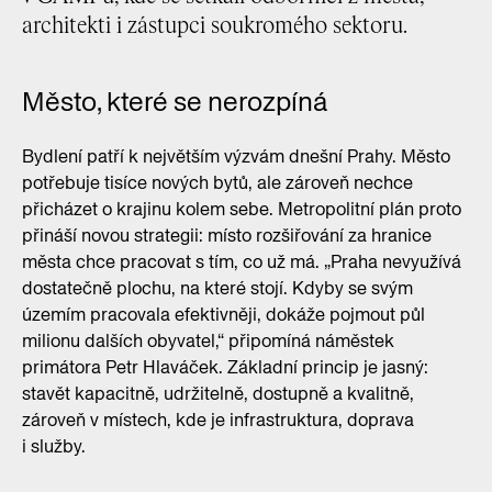
architekti i zástupci soukromého sektoru.
Město, které se nerozpíná
Bydlení patří k největším výzvám dnešní Prahy. Město
potřebuje tisíce nových bytů, ale zároveň nechce
přicházet o krajinu kolem sebe. Metropolitní plán proto
přináší novou strategii: místo rozšiřování za hranice
města chce pracovat s tím, co už má. „Praha nevyužívá
dostatečně plochu, na které stojí. Kdyby se svým
územím pracovala efektivněji, dokáže pojmout půl
milionu dalších obyvatel,“ připomíná náměstek
primátora Petr Hlaváček. Základní princip je jasný:
stavět kapacitně, udržitelně, dostupně a kvalitně,
zároveň v místech, kde je infrastruktura, doprava
i služby.