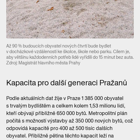
Až 90 % budoucích obyvatel nových čtvrtí bude bydlet
v docházkové vzdálenosti ke školce, škole nebo parku. Cílem je,
aby většinu každodenních potřeb lidé vyřídili do 15 minut bez auta.
Zdroj: Magistrát hlavního města Prahy
Kapacita pro další generaci Pražanů
Podle aktuálních dat žije v Praze 1 385 000 obyvatel
s trvalým bydlištěm a celkem kolem 1,53 milionu lidí,
kteří obývají přibližně 650 000 bytů. Metropolitní plán
počítá s možností výstavby až 350 000 nových bytů, což
odpovídá kapacitě pro 400 až 500 tisíc dalších
obyvatel. Přibližně pětina těchto kapacit leží na