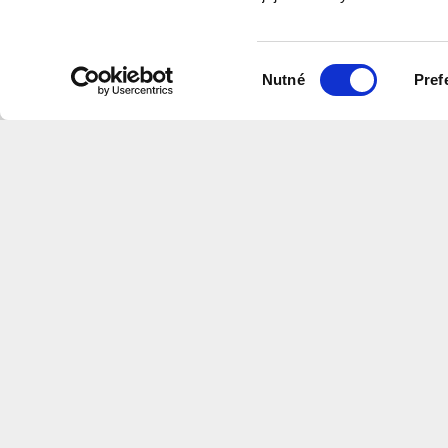
program
Výběr
Nutné
Pref
souhlasu
Na této stránce naleznete videa v
které shrnují informace z našich w
Centrum
Architektury
a
Městského
Plánov
CS