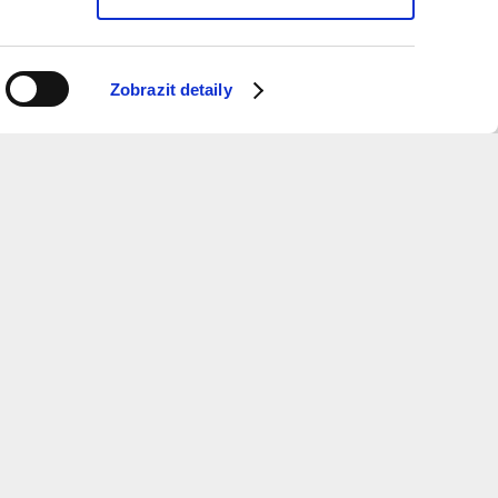
Zobrazit detaily
ý měsíc dostávat informace o programu?
 k odběru newsletteru.
ure
and
Metropolitan
Planning
otevírací doba