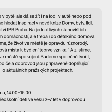
 bytě, ale dá se žít i na lodi, v autě nebo pod
hledat inspiraci v nové knize Domy, byty, lidi,
tví IPR Praha. Na jednotlivých stanovištích
 domácností, ale třeba i do dětského domova
íme, že život ve městě je opravdu různorodý.
vá místa k bydlení teprve vznikají. A zjistíme,
 ve městě spokojení. Budeme společně tvořit,
rodiče a doprovod jsou připravené doplňující
k i o aktuálních pražských projektech.
inu, 14.00–15.00
ředškolní děti ve věku 2–7 let v doprovodu