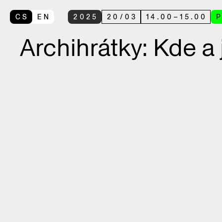
CS
EN
2025
20
/
03
14.00
–
15.00
Archihrátky: Kde a 