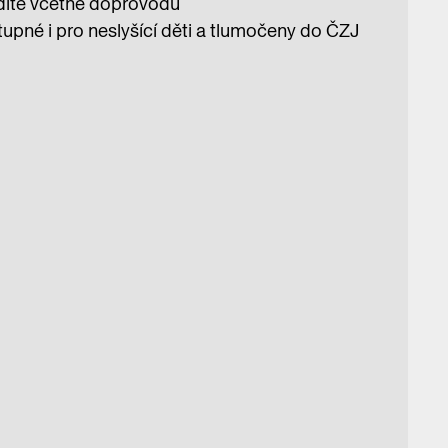
1 dítě včetně doprovodu
tupné i pro neslyšící děti a tlumočeny do ČZJ