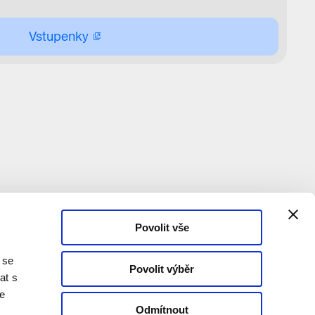
Vstupenky
Povolit vše
 se
Povolit výběr
at s
te
Odmítnout