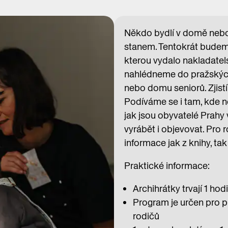
Někdo bydlí v domě nebo v
stanem. Tentokrát budeme 
kterou vydalo nakladatels
nahlédneme do pražských
nebo domu seniorů. Zjist
Podíváme se i tam, kde no
jak jsou obyvatelé Prahy
vyrábět i objevovat. Pro 
informace jak z knihy, ta
Praktické informace:
Archihrátky trvají 1 hod
Program je určen pro p
rodičů