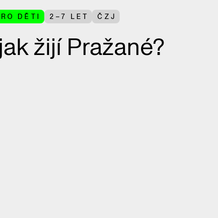
PRO DĚTI
2–7 LET
ČZJ
jak žijí Pražané?