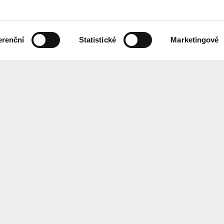
erenční
Statistické
Marketingové
 českém znakovém jazyce,
Chcete každ
ebových stránek.
Přihlaste se
ání
Center
for
Architect
EN