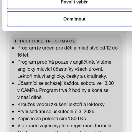
konceptu, kreslení půdorysů a řezů i stavbu
Povolit výběr
fyzických modelů. Každá lekce představí nové
nástroje a postupy, které architekti a architektky
Odmítnout
používají při navrhování a prezentaci svých
nápadů.
PRAKTICKÉ INFORMACE
Program je určen pro děti a mladistvé od 12 do
16 let.
Program probíhá pouze v angličtině. Vítáme
anglicky mluvící účastníky všech úrovní.
Lektoři mluví anglicky, česky a ukrajinsky.
Účastníci se scházejí každou sobotu ve 13.00
v CAMPu. Program trvá 2 hodiny a koná se
v naší dílně.
Kroužek vedou zkušení lektoři a lektorky.
První setkání se uskuteční 7. 3. 2026.
Zápisné za pololetí činí 1 800 Kč.
V případě zájmu vyplňte registrační formulář.