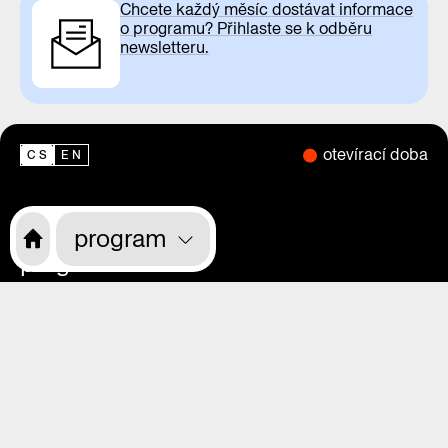
Chcete každý měsíc dostávat informace
o programu? Přihlaste se k odběru
newsletteru.
otevírací doba
CS
EN
o nás
program
program
výstavy
magazín
videa
praha zítra
rekonstrukce
kdo jsme