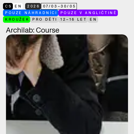
CS
EN
2026
07
/
03
–
30
/
05
POUZE NÁHRADNÍCI
POUZE V ANGLIČTINĚ
KROUŽEK
PRO DĚTI
12–16 LET
EN
Archilab: Course