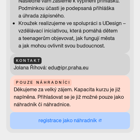
Následně vám zašleme k vyplnění přihlášku.
Podmínkou účasti je podepsaná přihláška
a úhrada zápisného.
Kroužek realizujeme ve spolupráci s UDesign –
vzdělávací iniciativou, která pomáhá dětem
a teenagerům objevovat, jak fungují města
a jak mohou ovlivnit svou budoucnost.
KONTAKT
Jolana Říhová:
edu@ipr.praha.eu
POUZE NÁHRADNÍCI
Děkujeme za velký zájem. Kapacita kurzu je již
naplněna. Přihlašovat se je již možné pouze jako
náhradník či náhradnice.
registrace jako náhradník