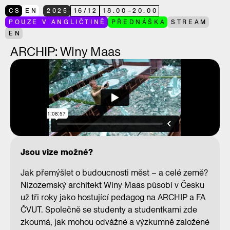
CS
EN
2025
16
/
12
18.00
–
20.00
POUZE V ANGLIČTINĚ
PŘEDNÁŠKA
STREAM
EN
ARCHIP: Winy Maas
Jsou vize možné?
Jak přemýšlet o budoucnosti měst – a celé země?
Nizozemský architekt Winy Maas působí v Česku
už tři roky jako hostující pedagog na ARCHIP a FA
ČVUT. Společně se studenty a studentkami zde
zkoumá, jak mohou odvážné a výzkumně založené