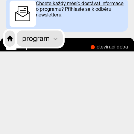
Chcete každý měsíc dostávat informace
o programu? Přihlaste se k odběru
newsletteru.
program
otevírací doba
CS
EN
o nás
program
výstavy
magazín
videa
praha zítra
rekonstrukce
kdo jsme