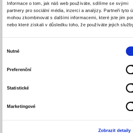
Informace o tom, jak náš web používáte, sdílíme se svými
partnery pro sociální média, inzerci a analýzy. Partneři tyto 
mohou zkombinovat s dalšími informacemi, které jste jim pos
nebo které získali v důsledku toho, že používáte jejich služb
Staňte se součástí komunity běžců, kteří milují
architekturu.
Výběr
Nutné
souhlasu
Chystáte se na ARCHIRUN 2025? Nevíte, jestli jste
v kondici? Nebo chcete začít pravidelně běhat?
Přidejte se k našim tréninkům se zkušenými
Preferenční
trenéry z Adidas Runners. Společně potrénujeme
techniku, zlepšíme vytrvalost a třeba i získáte
Statistické
novou chuť do běhání. Každý trénink začíná
i končí v CAMPu, kde si můžete po dobu tréninku
nechat uložené věci a po doběhu dát zasloužený
Marketingové
chill.
Tréninky se konají ve spolupráci s Adidas Runners
Prague.
Zobrazit detaily