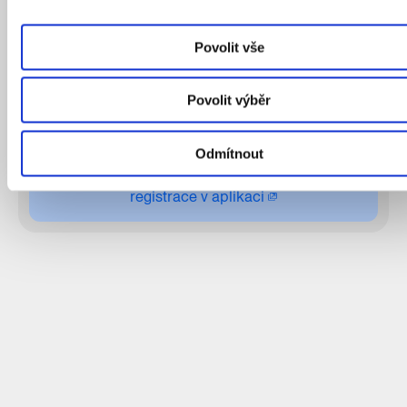
K dispozici bude k zapůjčení běžecká obuv od
Adidas.
Povolit vše
Termíny dalších tréninků:
Povolit výběr
ČT 24/07 18.00 - 19.00
ČT 07/08 18.00 - 19.00
ČT 21/08 18.00 - 19.00
Odmítnout
registrace v aplikaci