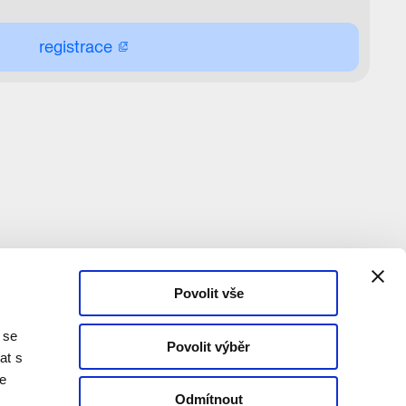
registrace
Povolit vše
 se
Povolit výběr
at s
te
Odmítnout