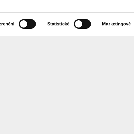
erenční
Statistické
Marketingové
 českém znakovém jazyce,
Chcete každ
ebových stránek.
Přihlaste se
ání
Center
for
Architect
EN