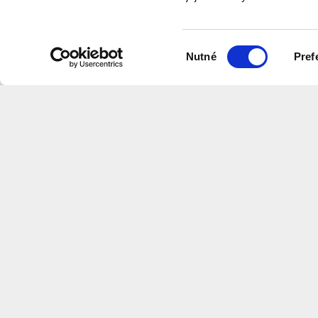
program
Výběr
Nutné
Pref
souhlasu
Na této stránce naleznete videa v
které shrnují informace z našich w
Centrum
Architektury
a
Městského
Plánov
CS