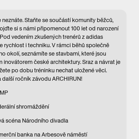
je neznáte. Staňte se součástí komunity běžců,
 Pojďte si s námi připomenout 100 let od narození
. Pod vedením zkušených trenérů z adidas
e rychlost i techniku. V rámci běhů společně
 okolí, seznámíte se stavbami, které jsou
 inovátorem české architektury. Sraz a návrat je
ete po dobu tréninku nechat uložené věci.
na další ročník závodu ARCHIRUN!
CAMP
ederální shromáždění
ová scéna Národního divadla
Komerční banka na Arbesově náměstí