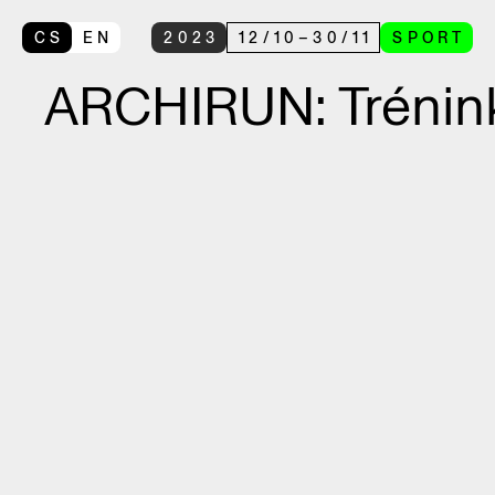
CS
EN
2023
12
/
10
–
30
/
11
SPORT
ARCHIRUN: Trénin