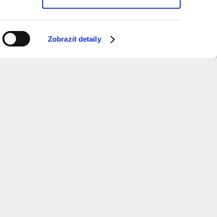
Zobrazit detaily
ý měsíc dostávat informace o programu?
 k odběru newsletteru.
ure
and
Metropolitan
Planning
otevírací doba