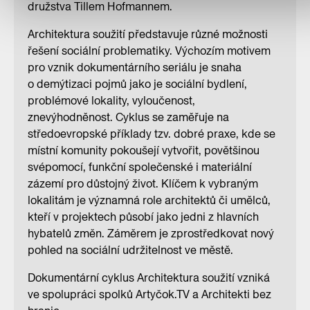
družstva Tillem Hofmannem.
Architektura soužití představuje různé možnosti
řešení sociální problematiky. Výchozím motivem
pro vznik dokumentárního seriálu je snaha
o demýtizaci pojmů jako je sociální bydlení,
problémové lokality, vyloučenost,
znevýhodněnost. Cyklus se zaměřuje na
středoevropské příklady tzv. dobré praxe, kde se
místní komunity pokoušejí vytvořit, povětšinou
svépomocí, funkční společenské i materiální
zázemí pro důstojný život. Klíčem k vybraným
lokalitám je významná role architektů či umělců,
kteří v projektech působí jako jedni z hlavních
hybatelů změn. Záměrem je zprostředkovat nový
pohled na sociální udržitelnost ve městě.
Dokumentární cyklus Architektura soužití vzniká
ve spolupráci spolků Artyčok.TV a Architekti bez