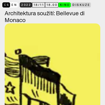
CS
EN
2022
18
/
11
18.00
KINO
DISKUZE
Architektura soužití: Bellevue di
Monaco