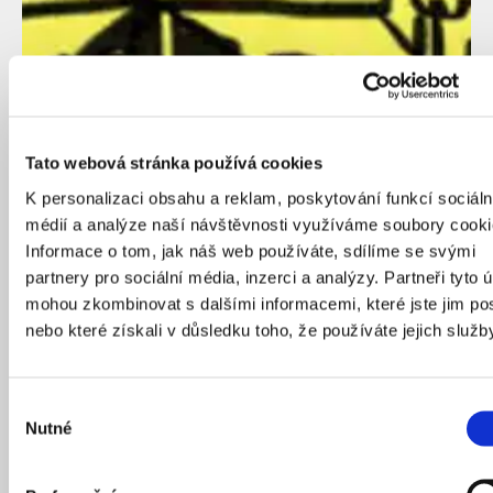
Tato webová stránka používá cookies
K personalizaci obsahu a reklam, poskytování funkcí sociáln
médií a analýze naší návštěvnosti využíváme soubory cooki
Informace o tom, jak náš web používáte, sdílíme se svými
partnery pro sociální média, inzerci a analýzy. Partneři tyto 
mohou zkombinovat s dalšími informacemi, které jste jim pos
nebo které získali v důsledku toho, že používáte jejich služb
Výběr
Nutné
Projekt Bellevue di Monaco se nachází v několika
souhlasu
domech v centru Mnichova. Domy měly být
původně zbourány za účelem postavení luxusních