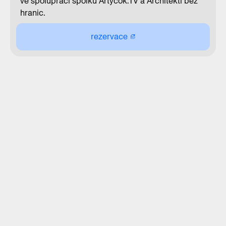
ve spolupráci spolků Artyčok.TV a Architekti bez
hranic.
rezervace