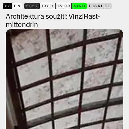
CS
EN
2022
19
/
11
18.00
KINO
DISKUZE
Architektura soužití: VinziRast-
mittendrin