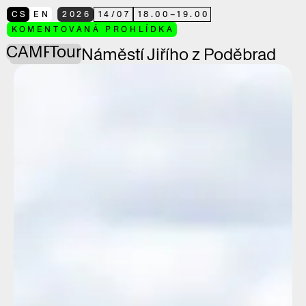
CS
EN
2026
14
/
07
18.00
–
19.00
KOMENTOVANÁ PROHLÍDKA
CAMP
Tour
Náměstí Jiřího z Poděbrad