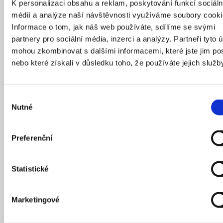
K personalizaci obsahu a reklam, poskytování funkcí sociáln
médií a analýze naší návštěvnosti využíváme soubory cooki
Informace o tom, jak náš web používáte, sdílíme se svými
partnery pro sociální média, inzerci a analýzy. Partneři tyto 
mohou zkombinovat s dalšími informacemi, které jste jim pos
nebo které získali v důsledku toho, že používáte jejich služb
Co všechno se musí změnit, aby náměstí začalo
Výběr
fungovat udržitelně a stalo se kvalitním veřejným
Nutné
souhlasu
prostorem? Prohlídka s architektkou Pavlou
Melkovou z ateliéru MCA vás provede územím
náměstí Jiřího z Poděbrad od viditelných proměn
Preferenční
až po vrstvy skryté pod dlažbou. Představí, jak
revitalizace pracuje se stromy, stínem, dešťovou
Statistické
vodou i pohybem lidí. Co znamená navrhovat
místo, kde se ráno staví trh a koná se mše, kudy
jezdí během dne metro, tramvaje i autobusy
Marketingové
a večer vzniká prostor pro setkávání, odpočinek
i sousedský život? Prohlídka naváže na diskuzi