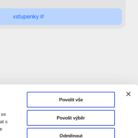
vstupenky
Povolit vše
 se
Povolit výběr
at s
te
Odmítnout