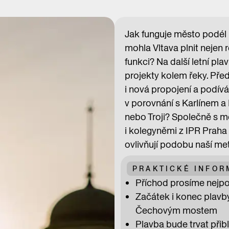
Jak funguje město podél
mohla Vltava plnit nejen 
funkci? Na další letní p
projekty kolem řeky. Pře
i nová propojení a podívá
v porovnání s Karlínem 
nebo Troji? Společně s 
i kolegyněmi z IPR Praha 
ovlivňují podobu naší me
PRAKTICKÉ INFO
Příchod prosíme nejpoz
Začátek i konec plavb
Čechovým mostem
Plavba bude trvat přibl