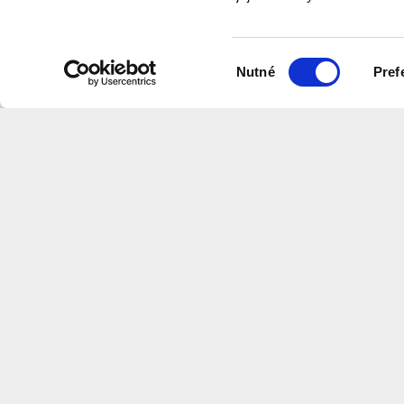
program
Výběr
Nutné
Pref
souhlasu
Na této stránce naleznete videa v
které shrnují informace z našich w
Centrum
Architektury
a
Městského
Plánov
CS