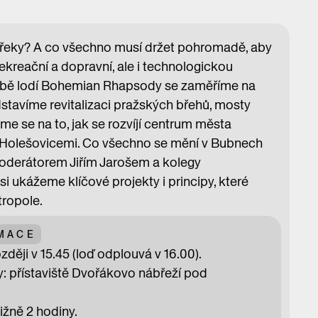
 řeky? A co všechno musí držet pohromadě, aby
rekreační a dopravní, ale i technologickou
lavbě lodí Bohemian Rhapsody se zaměříme na
dstavíme revitalizaci pražských břehů, mosty
me se na to, jak se rozvíjí centrum města
a Holešovicemi. Co všechno se mění v Bubnech
moderátorem Jiřím Jarošem a kolegy
si ukážeme klíčové projekty i principy, které
tropole.
RMACE
ději v 15.45 (loď odplouvá v 16.00).
y: přístaviště Dvořákovo nábřeží pod
ižně 2 hodiny.