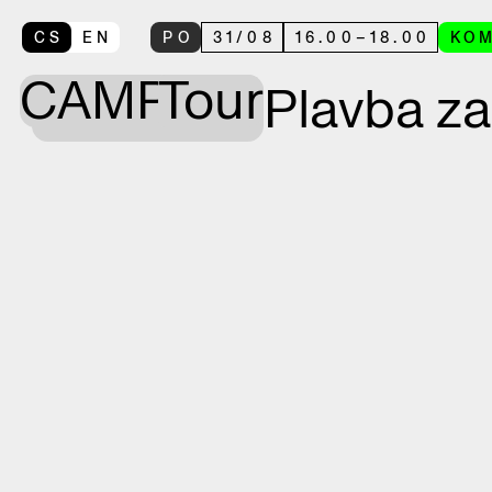
CS
EN
PO
31
/
08
16.00
–
18.00
KO
CAMP
Tour
Plavba za