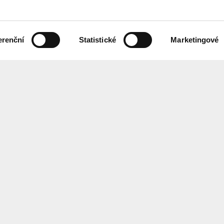
erenční
Statistické
Marketingové
 českém znakovém jazyce,
Chcete každ
ebových stránek.
Přihlaste se
ání
Center
for
Architect
EN