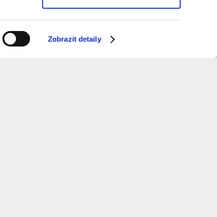
Zobrazit detaily
ý měsíc dostávat informace o programu?
 k odběru newsletteru.
ure
and
Metropolitan
Planning
otevírací doba