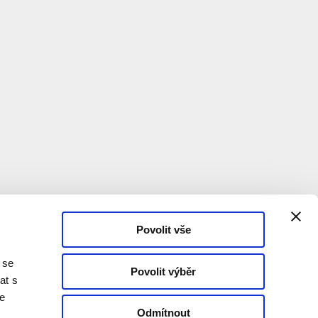
Povolit vše
 se
Povolit výběr
at s
te
Odmítnout