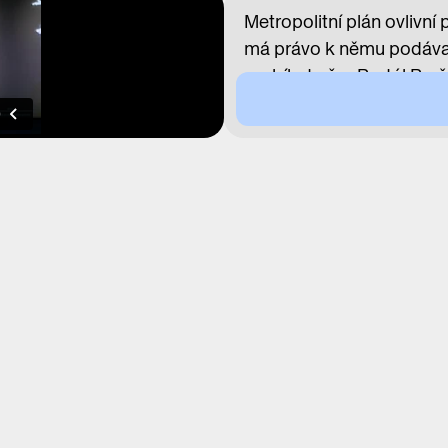
Metropolitní plán ovlivní
má právo k němu podávat
probíhat přes Portál Pra
správně připomínku připra
Odboru územního rozvoje 
PRAKTICKÉ INFO
Svá místa si rezervujte 
s platnou vstupenkou ne
stanoveným začátkem ak
přenecháno návštěvníků