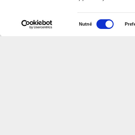
program
Výběr
Nutné
Pref
souhlasu
Na této stránce naleznete videa v
které shrnují informace z našich w
Centrum
Architektury
a
Městského
Plánov
CS