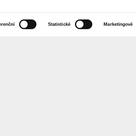
erenční
Statistické
Marketingové
 českém znakovém jazyce,
Chcete každ
ebových stránek.
Přihlaste se
ání
Center
for
Architect
EN