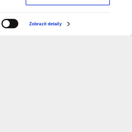
Zobrazit detaily
ý měsíc dostávat informace o programu?
 k odběru newsletteru.
ure
and
Metropolitan
Planning
otevírací doba