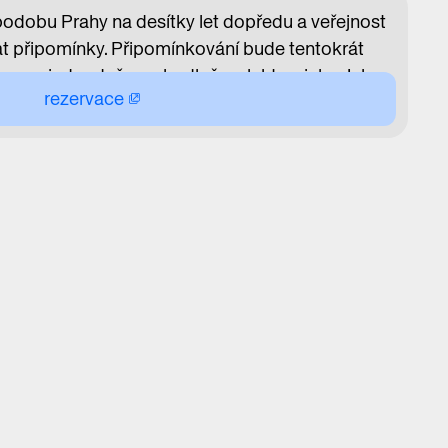
 podobu Prahy na desítky let dopředu a veřejnost
 připomínky. Připomínkování bude tentokrát
žana – jednoduše, pohodlně a elektronicky. Jak
rezervace
vit a podat? Názorně vysvětlí a ukáže ředitel
Magistrátu HMP Filip Foglar.
RMACE
přes GoOut. Sezení není číslované. Pokud divák
obsadí své místo nejpozději 5 minut před
ce, jeho právo na dané místo bude
m bez rezervace.