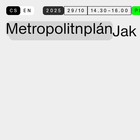
CS
EN
2025
29
/
10
14.30
–
16.00
P
Metropolitní
plán
Jak