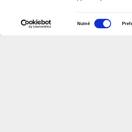
program
Výběr
Nutné
Pref
souhlasu
Na této stránce naleznete videa v
které shrnují informace z našich w
Centrum
Architektury
a
Městského
Plánov
CS