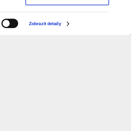
Zobrazit detaily
ý měsíc dostávat informace o programu?
 k odběru newsletteru.
ure
and
Metropolitan
Planning
otevírací doba