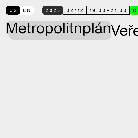
CS
EN
2025
02
/
12
19.00
–
21.00
D
Metropolitní
plán
Veř