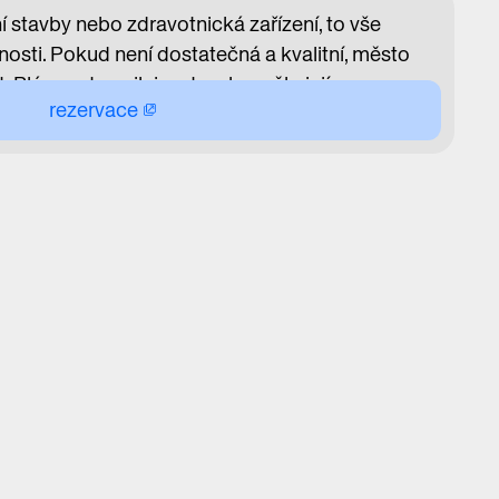
ní stavby nebo zdravotnická zařízení, to vše
osti. Pokud není dostatečná a kvalitní, město
Plán proto usiluje o to, aby mělo její
rezervace
ě bydliště vše, co potřebuje. Metropolitní plán
ost. Jak může také podpořit výstavbu nových
e, aby se z Prahy mohlo stát do budoucna město
:
 zastupitel, náměstek primátora HMP, SE4
, Sekce rozvoje města, IPR Praha
ucí kanceláře KAM, IPR Praha
 hl. m. Prahy pro oblast školství