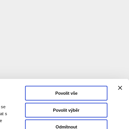
Povolit vše
 se
Povolit výběr
at s
te
Odmítnout