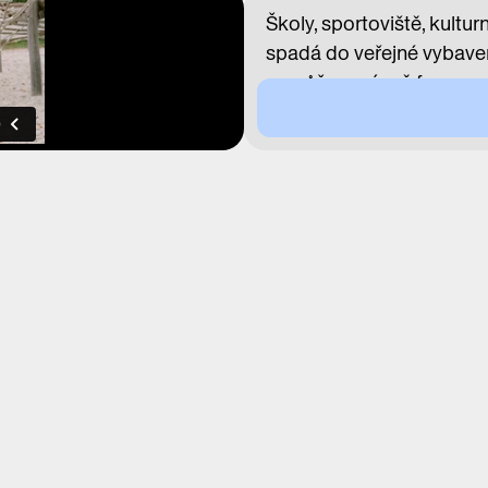
Školy, sportoviště, kultur
spadá do veřejné vybaven
nemůže správně fungovat. 
obyvatelstvo přímo v míst
chrání stávající vybaven
zařízení? A jak to pomůž
krátkých vzdáleností?
Pozvání do diskuze přijali
Petr Hlaváček / určený
MHMP
Jaromír Hainc / ředitel
Zdeňka Havlová / vedo
Antonín Klecanda/ radní