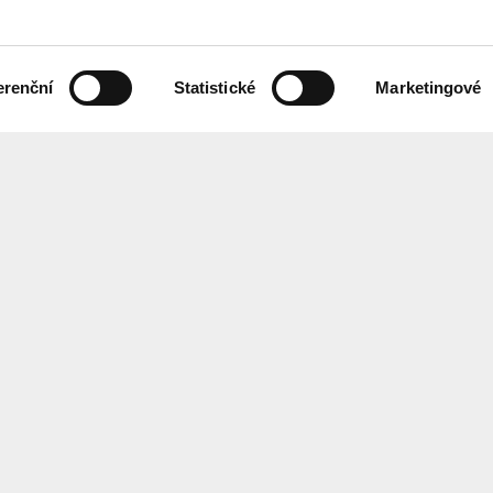
erenční
Statistické
Marketingové
 českém znakovém jazyce,
Chcete každ
ebových stránek.
Přihlaste se
ání
Center
for
Architect
EN