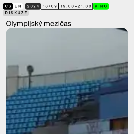
CS
EN
2024
18
/
09
19.00
–
21.00
KINO
DISKUZE
Olympijský mezičas