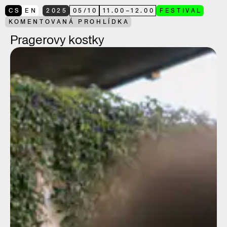
CS
EN
2025
05
/
10
11.00
–
12.00
FESTIVAL
KOMENTOVANÁ PROHLÍDKA
Pragerovy kostky