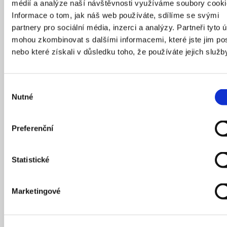
médií a analýze naší návštěvnosti využíváme soubory cooki
Informace o tom, jak náš web používáte, sdílíme se svými
partnery pro sociální média, inzerci a analýzy. Partneři tyto 
mohou zkombinovat s dalšími informacemi, které jste jim pos
nebo které získali v důsledku toho, že používáte jejich služb
Výběr
Nutné
souhlasu
Jak se mění pohled na poválečnou architekturu
a jak zachovat její kvality i pro 21. století? Přijďte
Preferenční
se podívat, co čeká areál bývalého Sdružení
projektových ateliérů v Emauzích. Architekt
Benedikt Markel vás provede historií
Statistické
i budoucností komplexu dokončeného v roce 1975
podle návrhu Karla Pragera a Jiřího Kadeřábka.
V letech 2027–2030 projdou tři pavilony citlivou
Marketingové
obnovou podle projektu studia IXA, zatímco jejich
bezprostřední okolí a zeleň budou nově řešeny