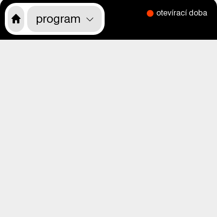
otevírací doba
CS
EN
program
o nás
program
výstavy
magazín
videa
praha zítra
rekonstrukce
kdo jsme
kde nás najdete
kde nás najdete
vstupenky
vstupenky
děti, školy, rodiče
přístupnost