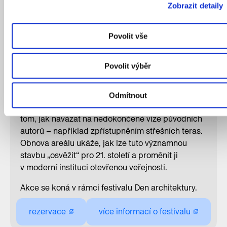
podle návrhu krajinářských architektů Land05.
Zobrazit detaily
Dozvíte se o odvážné ocelové konstrukci
a kompletačních prvcích ze systému GAMA, jehož
Povolit vše
nejvýraznějším prvkem jsou lehké obvodové
pláště – fasády, jejichž kontrast s těžkými
Povolit výběr
podnožemi obloženými keramickými
a kamennými prvky určuje charakter celého
souboru. Řeč bude i o detailech původního
Odmítnout
interiéru a jejich reinterpretaci pro současnost a o
tom, jak navázat na nedokončené vize původních
autorů – například zpřístupněním střešních teras.
Obnova areálu ukáže, jak lze tuto významnou
stavbu „osvěžit“ pro 21. století a proměnit ji
v moderní instituci otevřenou veřejnosti.
Akce se koná v rámci festivalu Den architektury.
rezervace
více informací o festivalu