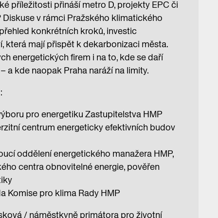
é příležitosti přináší metro D, projekty EPC či
Diskuse v rámci Pražského klimatického
přehled konkrétních kroků, investic
í, která mají přispět k dekarbonizaci města.
ch energetických firem i na to, kde se daří
– a kde naopak Praha naráží na limity.
:
výboru pro energetiku Zastupitelstva HMP
zitní centrum energeticky efektivních budov
oucí oddělení energetického manažera HMP,
ého centra obnovitelné energie, pověřen
iky
eda Komise pro klima Rady HMP
sková / náměstkyně primátora pro životní