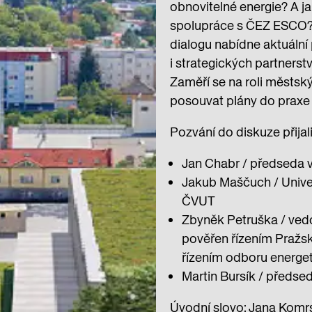
obnovitelné energie? A jak
spolupráce s ČEZ ESCO? 
dialogu nabídne aktuální 
i strategických partnerstv
Zaměří se na roli městský
posouvat plány do praxe 
Pozvání do diskuze přijali
Jan Chabr / předseda 
Jakub Maščuch / Univer
ČVUT
Zbyněk Petruška / ved
pověřen řízením Pražsk
řízením odboru energet
Martin Bursík / předs
Úvodní slovo: Jana Komr