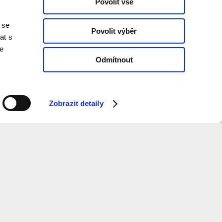
Povolit vše
 se
Povolit výběr
at s
te
Odmítnout
Zobrazit detaily