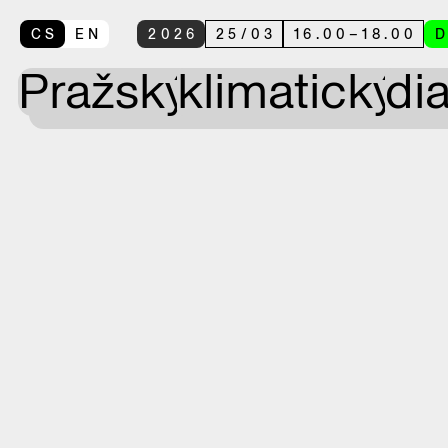
CS
EN
2026
25
/
03
16.00
–
18.00
Pražský
klimatický
di