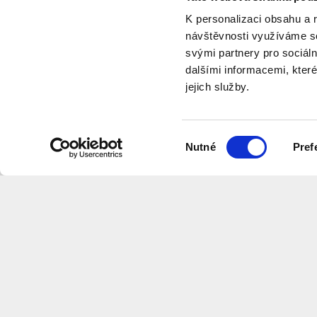
K personalizaci obsahu a 
návštěvnosti využíváme so
svými partnery pro sociáln
dalšími informacemi, které
jejich služby.
program
Výběr
Nutné
Pref
souhlasu
Související