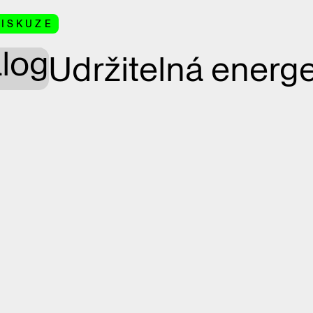
DISKUZE
alog
Udržitelná energe