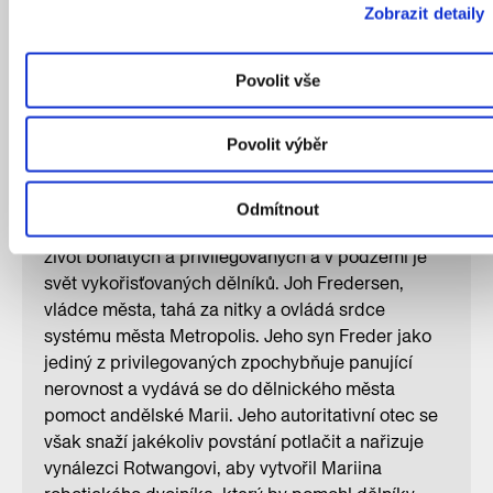
nelze oddělit od klasického němého díla z roku
Zobrazit detaily
1927, které sám Coppola označuje jako inspiraci
pro svůj projekt Metropolis, jenž mu trval 40 let.
Povolit vše
V CAMPu uvedeme oba filmy ve speciálním dvojím
promítání. Večerem vás provede Ondřej Čížek.
Povolit výběr
Metropolis
Obyvatelé města Metropolis žijí v přísně
Odmítnout
dvoutřídní společnosti. Nad zemí se odehrává
život bohatých a privilegovaných a v podzemí je
svět vykořisťovaných dělníků. Joh Fredersen,
vládce města, tahá za nitky a ovládá srdce
systému města Metropolis. Jeho syn Freder jako
jediný z privilegovaných zpochybňuje panující
nerovnost a vydává se do dělnického města
pomoct andělské Marii. Jeho autoritativní otec se
však snaží jakékoliv povstání potlačit a nařizuje
vynálezci Rotwangovi, aby vytvořil Mariina