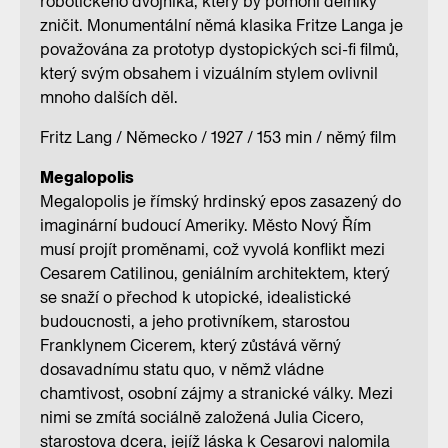
robotického dvojníka, který by pomohl dělníky
zničit. Monumentální němá klasika Fritze Langa je
považována za prototyp dystopických sci-fi filmů,
který svým obsahem i vizuálním stylem ovlivnil
mnoho dalších děl.
Fritz Lang / Německo / 1927 / 153 min / němý film
Megalopolis
Megalopolis je římský hrdinský epos zasazený do
imaginární budoucí Ameriky. Město Nový Řím
musí projít proměnami, což vyvolá konflikt mezi
Cesarem Catilinou, geniálním architektem, který
se snaží o přechod k utopické, idealistické
budoucnosti, a jeho protivníkem, starostou
Franklynem Cicerem, který zůstává věrný
dosavadnímu statu quo, v němž vládne
chamtivost, osobní zájmy a stranické války. Mezi
nimi se zmítá sociálně založená Julia Cicero,
starostova dcera, jejíž láska k Cesarovi nalomila