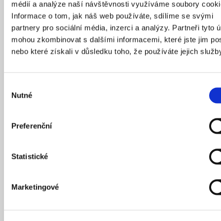
médií a analýze naší návštěvnosti využíváme soubory cooki
Informace o tom, jak náš web používáte, sdílíme se svými
partnery pro sociální média, inzerci a analýzy. Partneři tyto 
mohou zkombinovat s dalšími informacemi, které jste jim pos
nebo které získali v důsledku toho, že používáte jejich služb
Propojování různých společenských vrstev
Výběr
a neustálý boj za spravedlivé rozdělení v rámci
Nutné
souhlasu
městské struktury je téma, které spojuje
vizionářské urbanisty, architekty i filmaře. Zatímco
Preferenční
v klasickém díle Fritze Langa Metropolis
sledujeme příběh především z pohledu dělnické
třídy a mladého Federa, který se snaží zastavit
Statistické
svého otce před potlačením dělnického povstání,
v novějším snímku Francise Forda Coppoly
Marketingové
pozorujeme mladého architekta Cesara, který
bojuje proti starostovi Cicerovi o realizaci svého
snu o utopickém městě. Coppolův nejnovější film