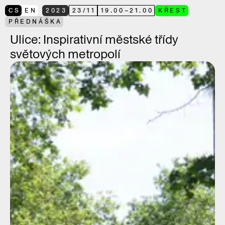
CS
EN
2023
23
/
11
19.00
–
21.00
KŘEST
PŘEDNÁŠKA
Ulice: Inspirativní městské třídy
světových metropolí