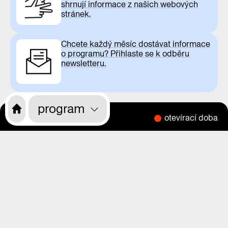
shrnují informace z našich webových
stránek.
Chcete každý měsíc dostávat informace
o programu? Přihlaste se k odběru
newsletteru.
program
otevírací doba
CS
EN
o nás
program
výstavy
magazín
videa