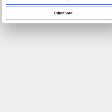
a knihu představí její autor Dominik Aleš.
rezervace
Odmítnout