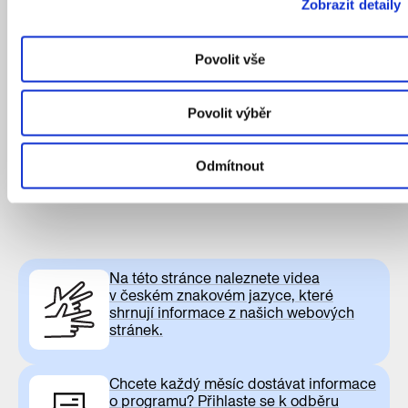
Zobrazit detaily
Povolit vše
O chudobě a nerovnostech
Povolit výběr
v české společnosti
Odmítnout
Na této stránce naleznete videa
v českém znakovém jazyce, které
shrnují informace z našich webových
stránek.
Chcete každý měsíc dostávat informace
o programu? Přihlaste se k odběru