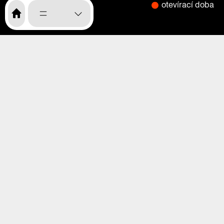
otevírací doba
CS
EN
menu
o nás
program
výstavy
magazín
videa
praha zítra
rekonstrukce
kdo jsme
kde nás najdete
kde nás najdete
vstupenky
vstupenky
děti, školy, rodiče
přístupnost
kavárna, studovna, knihkupectví
kavárna