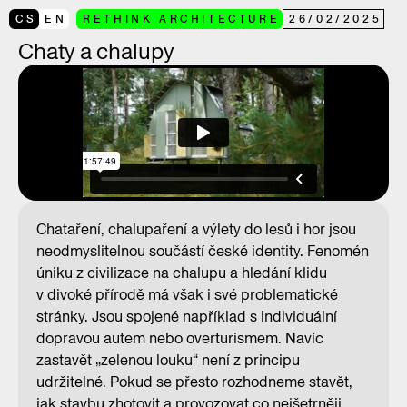
CS
EN
RETHINK ARCHITECTURE
26
/
02
/
2025
Chaty a chalupy
Chataření, chalupaření a výlety do lesů i hor jsou
neodmyslitelnou součástí české identity. Fenomén
úniku z civilizace na chalupu a hledání klidu
v divoké přírodě má však i své problematické
stránky. Jsou spojené například s individuální
dopravou autem nebo overturismem. Navíc
zastavět „zelenou louku“ není z principu
udržitelné. Pokud se přesto rozhodneme stavět,
jak stavbu zhotovit a provozovat co nejšetrněji