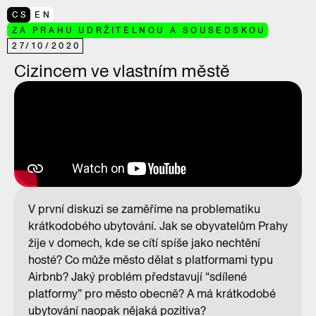
CS
EN
ZA PRAHU UDRŽITELNOU A SOUSEDSKOU
27
/
10
/
2020
Cizincem ve vlastním městě
V první diskuzi se zaměříme na problematiku
krátkodobého ubytování. Jak se obyvatelům Prahy
žije v domech, kde se cítí spíše jako nechtění
hosté? Co může město dělat s platformami typu
Airbnb? Jaký problém představují “sdílené
platformy” pro město obecně? A má krátkodobé
ubytování naopak nějaká pozitiva?