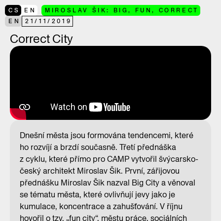
CS
EN
MIROSLAV ŠIK: BIG, FUN, CORRECT
EN
21
/
11
/
2019
Correct City
Dnešní města jsou formována tendencemi, které
ho rozvíjí a brzdí současně. Třetí přednáška
z cyklu, které přímo pro CAMP vytvořil švýcarsko-
český architekt Miroslav Šik. První, zářijovou
přednášku Miroslav Šik nazval Big City a věnoval
se tématu města, které ovlivňují jevy jako je
kumulace, koncentrace a zahušťování. V říjnu
hovořil o tzv. „fun city“, městu práce, sociálních