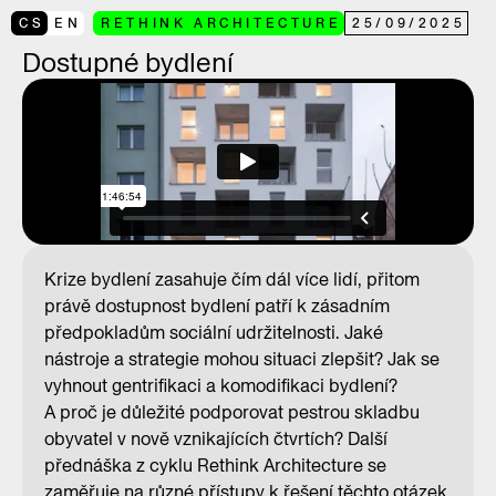
CS
EN
RETHINK ARCHITECTURE
25
/
09
/
2025
Dostupné bydlení
Krize bydlení zasahuje čím dál více lidí, přitom
právě dostupnost bydlení patří k zásadním
předpokladům sociální udržitelnosti. Jaké
nástroje a strategie mohou situaci zlepšit? Jak se
vyhnout gentrifikaci a komodifikaci bydlení?
A proč je důležité podporovat pestrou skladbu
obyvatel v nově vznikajících čtvrtích? Další
přednáška z cyklu Rethink Architecture se
zaměřuje na různé přístupy k řešení těchto otázek.