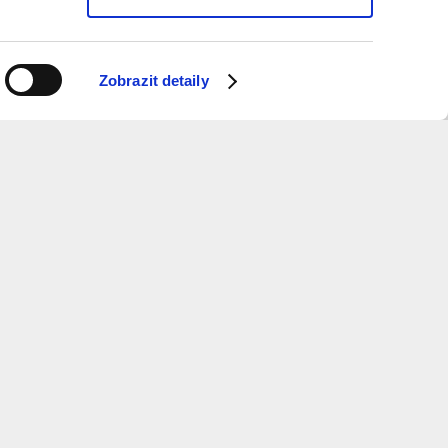
Zobrazit detaily
ý měsíc dostávat informace o programu?
 k odběru newsletteru.
ure
and
Metropolitan
Planning
otevírací doba