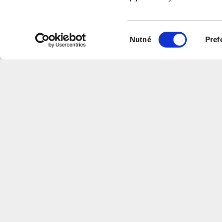
videa
Výběr
Nutné
Pref
souhlasu
Na této stránce naleznete videa v
které shrnují informace z našich w
Centrum
Architektury
a
Městského
Plánov
CS