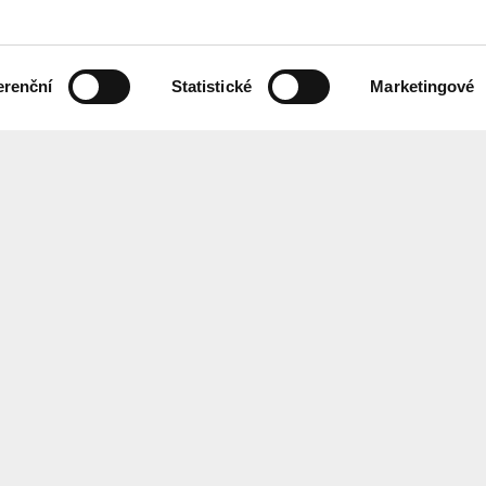
erenční
Statistické
Marketingové
 českém znakovém jazyce,
Chcete každ
ebových stránek.
Přihlaste se
ání
Center
for
Architect
EN