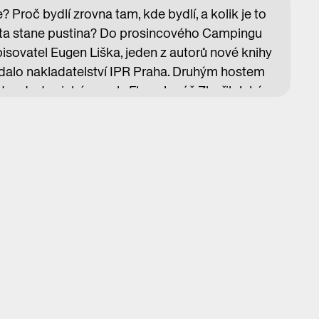
? Proč bydlí zrovna tam, kde bydlí, a kolik je to
ěsta stane pustina? Do prosincového Campingu
spisovatel Eugen Liška, jeden z autorů nové knihy
vydalo nakladatelství IPR Praha. Druhým hostem
autor dystopické novely Flora Jonáš Zbořil. Jaký
ážné obyvatele čtvrti, která se postupně mění