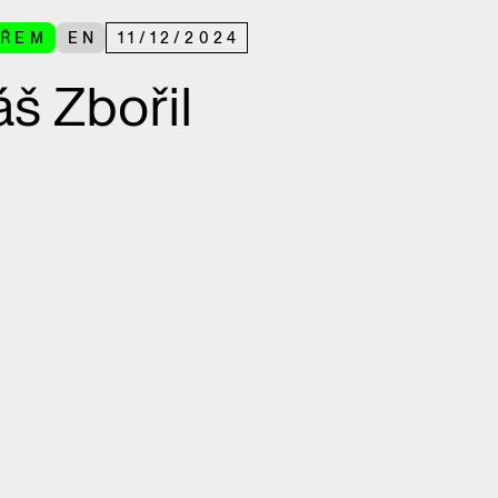
ÁŘEM
EN
11
/
12
/
2024
š Zbořil