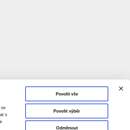
Povolit vše
 se
Povolit výběr
at s
te
Odmítnout