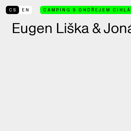
CS
EN
CAMPING S ONDŘEJEM CIHL
Eugen Liška & Joná