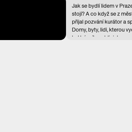
Jak se bydlí lidem v Praze
stojí? A co když se z m
přijal pozvání kurátor a 
Domy, byty, lidi, kterou 
byl básník, publicista a 
příběh čeká poslední odv
v rumiště?