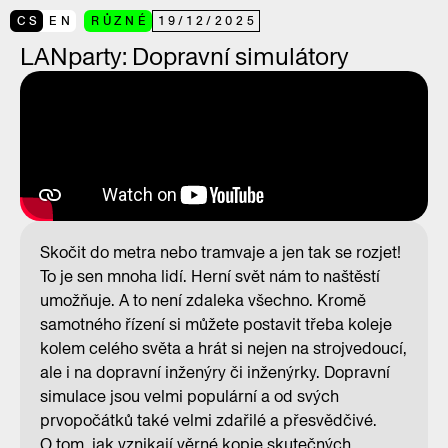
CS
EN
RŮZNÉ
19
/
12
/
2025
LANparty: Dopravní simulátory
Skočit do metra nebo tramvaje a jen tak se rozjet!
To je sen mnoha lidí. Herní svět nám to naštěstí
umožňuje. A to není zdaleka všechno. Kromě
samotného řízení si můžete postavit třeba koleje
kolem celého světa a hrát si nejen na strojvedoucí,
ale i na dopravní inženýry či inženýrky. Dopravní
simulace jsou velmi populární a od svých
prvopočátků také velmi zdařilé a přesvědčivé.
O tom, jak vznikají věrné kopie skutečných