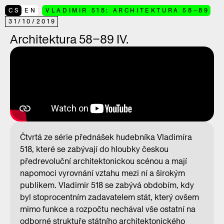
CS
EN
VLADIMIR 518: ARCHITEKTURA 58–89
31
/
10
/
2019
Architektura 58–89 IV.
Čtvrtá ze série přednášek hudebníka Vladimíra
518, které se zabývají do hloubky českou
předrevoluční architektonickou scénou a mají
napomoci vyrovnání vztahu mezi ní a širokým
publikem. Vladimir 518 se zabývá obdobím, kdy
byl stoprocentním zadavatelem stát, který ovšem
mimo funkce a rozpočtu nechával vše ostatní na
odborné struktuře státního architektonického