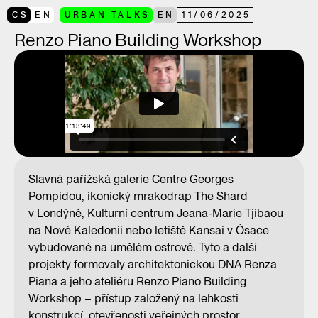
CS
EN
URBAN TALKS
EN
11
/
06
/
2025
Renzo Piano Building Workshop
Slavná pařížská galerie Centre Georges
Pompidou, ikonický mrakodrap The Shard
v Londýně, Kulturní centrum Jeana-Marie Tjibaou
na Nové Kaledonii nebo letiště Kansai v Ósace
vybudované na umělém ostrově. Tyto a další
projekty formovaly architektonickou DNA Renza
Piana a jeho ateliéru Renzo Piano Building
Workshop – přístup založený na lehkosti
konstrukcí, otevřenosti veřejných prostor,