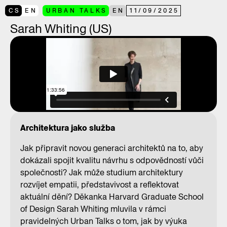
CS
EN
URBAN TALKS
EN
11
/
09
/
2025
Sarah Whiting (US)
Architektura jako služba
Jak připravit novou generaci architektů na to, aby
dokázali spojit kvalitu návrhu s odpovědností vůči
společnosti? Jak může studium architektury
rozvíjet empatii, představivost a reflektovat
aktuální dění? Děkanka Harvard Graduate School
of Design Sarah Whiting mluvila v rámci
pravidelných Urban Talks o tom, jak by výuka