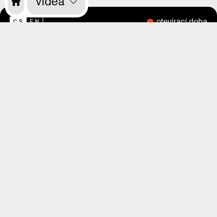
videa
otevírací doba
CS
EN
o nás
program
výstavy
magazín
videa
praha zítra
rekonstrukce
kdo jsme
kde nás najdete
kde nás najdete
vstupenky
vstupenky
děti, školy, rodiče
přístupnost