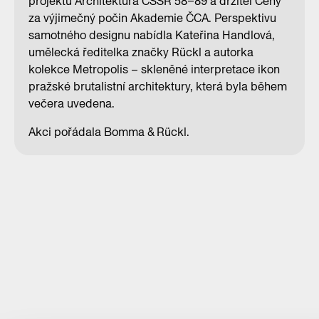
projektu Architektura ČSSR 58–89 a držitel Ceny
za výjimečný počin Akademie ČCA. Perspektivu
samotného designu nabídla Kateřina Handlová,
umělecká ředitelka značky Rückl a autorka
kolekce Metropolis – skleněné interpretace ikon
pražské brutalistní architektury, která byla během
večera uvedena.
Akci pořádala Bomma & Rückl.