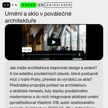
CS
EN
RŮZNÉ
EN
30
/
03
/
2026
Umění a sklo v poválečné
architektuře
Jak může architektura inspirovat design a umění?
A lze estetiku poválečných staveb, které postupně
mizí z tváře Prahy, přenést do výrobků ze skla?
Přednáška propojila pohled na architekturu
a sklářské řemeslo, kdy stavby poválečného
modernismu a do nich integrované sklářské umění
zprostředkoval Vladimir 518, autor oceňovaného