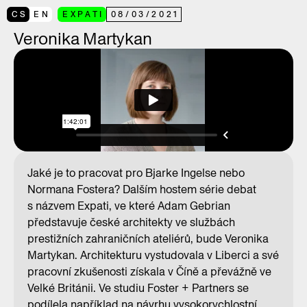
CS
EN
EXPATI
08
/
03
/
2021
Veronika Martykan
Jaké je to pracovat pro Bjarke Ingelse nebo
Normana Fostera? Dalším hostem série debat
s názvem Expati, ve které Adam Gebrian
představuje české architekty ve službách
prestižních zahraničních ateliérů, bude Veronika
Martykan. Architekturu vystudovala v Liberci a své
pracovní zkušenosti získala v Číně a převážně ve
Velké Británii. Ve studiu Foster + Partners se
podílela například na návrhu vysokorychlostní