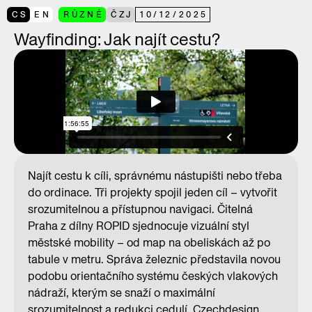
CS
EN
RŮZNÉ
ČZJ
10
/
12
/
2025
Wayfinding: Jak najít cestu?
Najít cestu k cíli, správnému nástupišti nebo třeba
do ordinace. Tři projekty spojil jeden cíl – vytvořit
srozumitelnou a přístupnou navigaci. Čitelná
Praha z dílny ROPID sjednocuje vizuální styl
městské mobility – od map na obeliskách až po
tabule v metru. Správa železnic představila novou
podobu orientačního systému českých vlakových
nádraží, kterým se snaží o maximální
srozumitelnost a redukci cedulí. Czechdesign