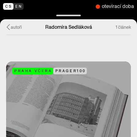
otevírací doba
CS
EN
Radomíra Sedláková
autoři
1 článek
PRAHA VČERA
PRAGER100