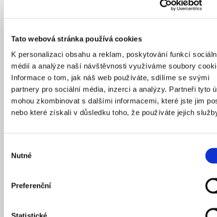
Na této stránce naleznete videa
v českém znakovém jazyce, které
Tato webová stránka používá cookies
shrnují informace z našich webových
stránek.
K personalizaci obsahu a reklam, poskytování funkcí sociáln
médií a analýze naší návštěvnosti využíváme soubory cooki
Informace o tom, jak náš web používáte, sdílíme se svými
Chcete každý měsíc dostávat informace
partnery pro sociální média, inzerci a analýzy. Partneři tyto 
o programu? Přihlaste se k odběru
newsletteru.
mohou zkombinovat s dalšími informacemi, které jste jim pos
nebo které získali v důsledku toho, že používáte jejich služb
Výběr
Nutné
souhlasu
Preferenční
Statistické