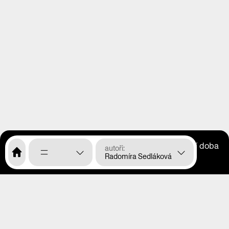
otevírací doba
CS
EN
autoři
Radomíra Sedláková
menu
o nás
program
výstavy