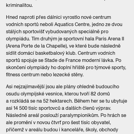
kriminalitou.
Hned naproti přes dálnici vyrostlo nové centrum
vodních sportů neboli Aquatics Centre, jedno ze dvou
stálých sportovišť vybudovaných speciálně pro
olympiádu. Tím druhým je sportovní hala Paris Arena II
(Arena Porte de la Chapelle), ve které bude následně
sídlit domácí basketbalový klub. Centrum vodních
sportů spojuje se Stade de France moderní lávka. Po
skončení olympiády ho doplní hřiště pro týmové sporty,
fitness centrum nebo lezecké stěny.
Asi nejzajímavější jsou ale plány ohledně budoucího
osudu olympijské vesnice, kterou tvoří 82 domů
a rozkládá se na 52 hektarech. Během her se tu ubytuje
asi 14 500 tisíc sportovců a dalších členů výprav.
Následně areál poslouží paralympionikům. Po hrách se
ale promění v novou čtvrť pro šest tisíc obyvatel,
přičemž v areálu budou i kanceláře, školy, obchody