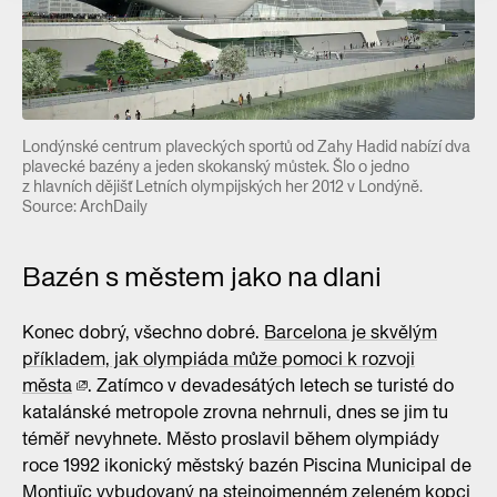
Londýnské centrum plaveckých sportů od Zahy Hadid nabízí dva
plavecké bazény a jeden skokanský můstek. Šlo o jedno
z hlavních dějišť Letních olympijských her 2012 v Londýně.
Source: ArchDaily
Bazén s městem jako na dlani
Konec dobrý, všechno dobré.
Barcelona je skvělým
příkladem, jak olympiáda může pomoci k rozvoji
města
. Zatímco v devadesátých letech se turisté do
katalánské metropole zrovna nehrnuli, dnes se jim tu
téměř nevyhnete. Město proslavil během olympiády
roce 1992 ikonický městský bazén Piscina Municipal de
Montjuïc vybudovaný na stejnojmenném zeleném kopci