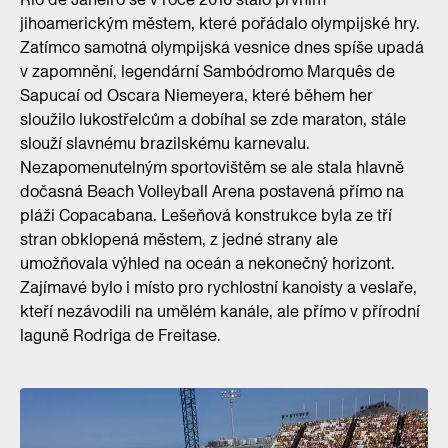
jihoamerickým městem, které pořádalo olympijské hry.
Zatímco samotná olympijská vesnice dnes spíše upadá
v zapomnění, legendární Sambódromo Marquês de
Sapucaí od Oscara Niemeyera, které během her
sloužilo lukostřelcům a dobíhal se zde maraton, stále
slouží slavnému brazilskému karnevalu.
Nezapomenutelným sportovištěm se ale stala hlavně
dočasná Beach Volleyball Arena postavená přímo na
pláži Copacabana. Lešeňová konstrukce byla ze tří
stran obklopená městem, z jedné strany ale
umožňovala výhled na oceán a nekonečný horizont.
Zajímavé bylo i místo pro rychlostní kanoisty a veslaře,
kteří nezávodili na umělém kanále, ale přímo v přírodní
laguně Rodriga de Freitase.