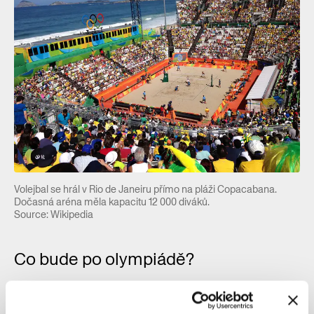
Volejbal se hrál v Rio de Janeiru přímo na pláži Copacabana.
Dočasná aréna měla kapacitu 12 000 diváků.
Source: Wikipedia
Co bude po olympiádě?
Londýn přistoupil v roce 2012 k olympiádě trochu jinak.
Město se zaměřilo na zchátralou čtvrť Stafford, kterou