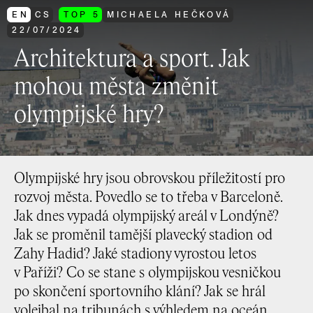
EN
CS
TOP 5
MICHAELA HEČKOVÁ
22
/
07
/
2024
Architektura a sport. Jak
mohou města změnit
olympijské hry?
Olympijské hry jsou obrovskou příležitostí pro
rozvoj města. Povedlo se to třeba v Barceloně.
Jak dnes vypadá olympijský areál v Londýně?
Jak se proměnil tamější plavecký stadion od
Zahy Hadid? Jaké stadiony vyrostou letos
v Paříži? Co se stane s olympijskou vesničkou
po skončení sportovního klání? Jak se hrál
volejbal na tribunách s výhledem na oceán