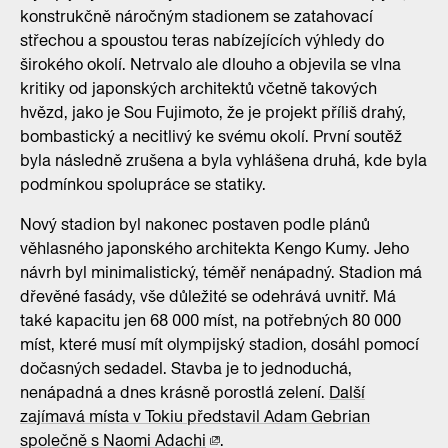
konstrukčně náročným stadionem se zatahovací
střechou a spoustou teras nabízejících výhledy do
širokého okolí. Netrvalo ale dlouho a objevila se vlna
kritiky od japonských architektů včetně takových
hvězd, jako je Sou Fujimoto, že je projekt příliš drahý,
bombastický a necitlivý ke svému okolí. První soutěž
byla následně zrušena a byla vyhlášena druhá, kde byla
podmínkou spolupráce se statiky.
Nový stadion byl nakonec postaven podle plánů
věhlasného japonského architekta Kengo Kumy. Jeho
návrh byl minimalistický, téměř nenápadný. Stadion má
dřevěné fasády, vše důležité se odehrává uvnitř. Má
také kapacitu jen 68 000 míst, na potřebných 80 000
míst, které musí mít olympijský stadion, dosáhl pomocí
dočasných sedadel. Stavba je to jednoduchá,
nenápadná a dnes krásně porostlá zelení.
Další
zajímavá místa v Tokiu představil Adam Gebrian
společně s Naomi Adachi
.