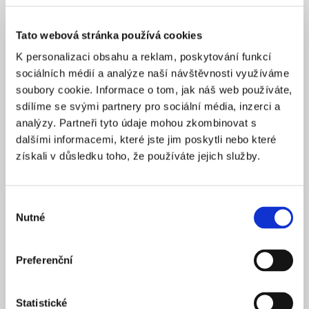
proměnilo v olympijskou vesnici s městským parkem,
obchodním centrem i několika tisíci byty. Každou
Tato webová stránka používá cookies
vznikající stavbu zkoumalo z hlediska jejího budoucího
K personalizaci obsahu a reklam, poskytování funkcí
využití. Najde tenhle stadion upotřebení i v budoucnu?
sociálních médií a analýze naší návštěvnosti využíváme
Budeme muset snížit jeho kapacitu? Olympijská
soubory cookie. Informace o tom, jak náš web používáte,
sportoviště navštíví během her asi 500 000 lidí denně.
sdílíme se svými partnery pro sociální média, inzerci a
Tolik osob se ale v žádném areálu už nikdy najednou
analýzy. Partneři tyto údaje mohou zkombinovat s
neobjeví. Jak se s tím tedy vyrovnat? Londýnský
dalšími informacemi, které jste jim poskytli nebo které
udržitelný přístup k olympiádě hezky demonstruje
získali v důsledku toho, že používáte jejich služby.
plavecká hala Aquatics Centre od Zahy Hadid. Objekt
inspirovaný geometrií vodní vlny byl během her doplněn
o dvě dočasná boční křídla s tribunami. Kapacita tak
Výběr
byla navýšena na 17 500 diváků. Po olympiádě ale
Nutné
souhlasu
zůstal pouze elegantní střed stavby. Dnes se sem vejde,
poměrně adekvátně, jen 2 500 návštěvníků.
Preferenční
Hlavní olympijský stadion navrhl ateliér Populous
podobně promyšleně. Architekti stadion rozdělili na dvě
Statistické
části. Základní betonový sokl byl určen pro 25 000 lidí,