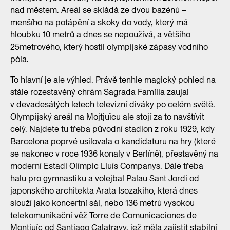
nad městem. Areál se skládá ze dvou bazénů –
menšího na potápění a skoky do vody, který má
hloubku 10 metrů a dnes se nepoužívá, a většího
25metrového, který hostil olympijské zápasy vodního
póla.
To hlavní je ale výhled. Právě tenhle magický pohled na
stále rozestavěný chrám Sagrada Família zaujal
v devadesátých letech televizní diváky po celém světě.
Olympijský areál na Mojtjuïcu ale stojí za to navštívit
celý. Najdete tu třeba původní stadion z roku 1929, kdy
Barcelona poprvé usilovala o kandidaturu na hry (které
se nakonec v roce 1936 konaly v Berlíně), přestavěný na
moderní Estadi Olímpic Lluís Companys. Dále třeba
halu pro gymnastiku a volejbal Palau Sant Jordi od
japonského architekta Arata Isozakiho, která dnes
slouží jako koncertní sál, nebo 136 metrů vysokou
telekomunikační věž Torre de Comunicaciones de
Montjuïc od Santiago Calatravy, jež měla zajistit stabilní