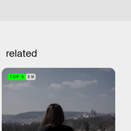
related
TOP 5
EN