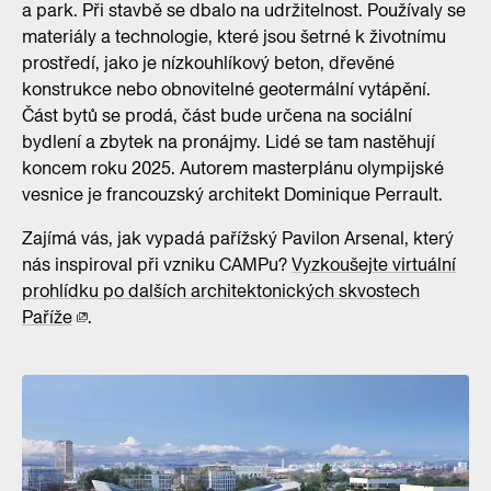
a park. Při stavbě se dbalo na udržitelnost. Používaly se
materiály a technologie, které jsou šetrné k životnímu
prostředí, jako je nízkouhlíkový beton, dřevěné
konstrukce nebo obnovitelné geotermální vytápění.
Část bytů se prodá, část bude určena na sociální
bydlení a zbytek na pronájmy. Lidé se tam nastěhují
koncem roku 2025. Autorem masterplánu olympijské
vesnice je francouzský architekt Dominique Perrault.
Zajímá vás, jak vypadá pařížský Pavilon Arsenal, který
nás inspiroval při vzniku CAMPu?
Vyzkoušejte virtuální
prohlídku po dalších architektonických skvostech
Paříže
.