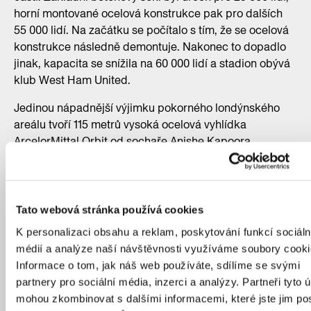
horní montované ocelová konstrukce pak pro dalších
55 000 lidí. Na začátku se počítalo s tím, že se ocelová
konstrukce následně demontuje. Nakonec to dopadlo
jinak, kapacita se snížila na 60 000 lidí a stadion obývá
klub West Ham United.
Jedinou nápadnější výjimku pokorného londýnského
areálu tvoří 115 metrů vysoká ocelová vyhlídka
ArcelorMittal Orbit od sochaře Anishe Kapoora
a inženýra Cecila Balmonda, postavená na přání
tehdejšího primátora města Borise Johnsona. I ta ale
byla postavena z recyklovaného šrotu.
Další londýnské
tipy od Adama Gebriana najdete zde
.
Tato webová stránka používá cookies
K personalizaci obsahu a reklam, poskytování funkcí sociáln
médií a analýze naší návštěvnosti využíváme soubory cooki
Informace o tom, jak náš web používáte, sdílíme se svými
partnery pro sociální média, inzerci a analýzy. Partneři tyto 
mohou zkombinovat s dalšími informacemi, které jste jim pos