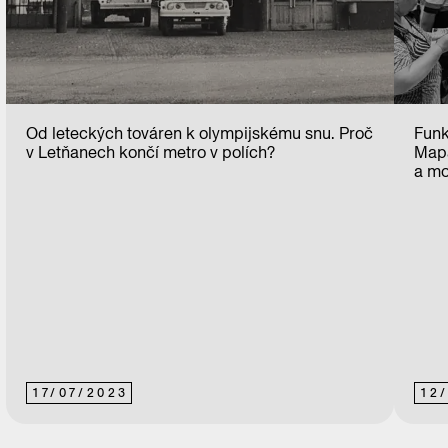
Od leteckých továren k olympijskému snu. Proč
Funk
v Letňanech končí metro v polích?
Mapa
a mo
17
/
07
/
2023
12