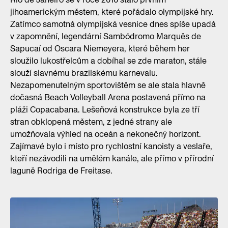
jihoamerickým městem, které pořádalo olympijské hry.
Zatímco samotná olympijská vesnice dnes spíše upadá
v zapomnění, legendární Sambódromo Marquês de
Sapucaí od Oscara Niemeyera, které během her
sloužilo lukostřelcům a dobíhal se zde maraton, stále
slouží slavnému brazilskému karnevalu.
Nezapomenutelným sportovištěm se ale stala hlavně
dočasná Beach Volleyball Arena postavená přímo na
pláži Copacabana. Lešeňová konstrukce byla ze tří
stran obklopená městem, z jedné strany ale
umožňovala výhled na oceán a nekonečný horizont.
Zajímavé bylo i místo pro rychlostní kanoisty a veslaře,
kteří nezávodili na umělém kanále, ale přímo v přírodní
laguně Rodriga de Freitase.