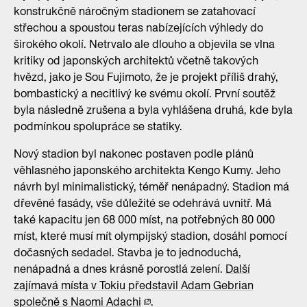
konstrukčně náročným stadionem se zatahovací
střechou a spoustou teras nabízejících výhledy do
širokého okolí. Netrvalo ale dlouho a objevila se vlna
kritiky od japonských architektů včetně takových
hvězd, jako je Sou Fujimoto, že je projekt příliš drahý,
bombastický a necitlivý ke svému okolí. První soutěž
byla následně zrušena a byla vyhlášena druhá, kde byla
podmínkou spolupráce se statiky.
Nový stadion byl nakonec postaven podle plánů
věhlasného japonského architekta Kengo Kumy. Jeho
návrh byl minimalistický, téměř nenápadný. Stadion má
dřevěné fasády, vše důležité se odehrává uvnitř. Má
také kapacitu jen 68 000 míst, na potřebných 80 000
míst, které musí mít olympijský stadion, dosáhl pomocí
dočasných sedadel. Stavba je to jednoduchá,
nenápadná a dnes krásně porostlá zelení.
Další
zajímavá místa v Tokiu představil Adam Gebrian
společně s Naomi Adachi
.