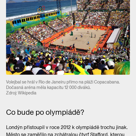
Volejbal se hrál v Rio de Janeiru přímo na pláži Copacabana.
Dočasná aréna měla kapacitu 12 000 diváků.
Zdroj: Wikipedia
Co bude po olympiádě?
Londýn přistoupil v roce 2012 k olympiádě trochu jinak.
Město se zaměřilo na zchátralou čtvrť Stafford, kterou