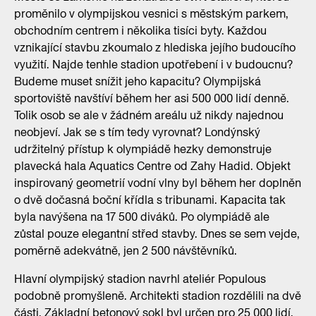
proměnilo v olympijskou vesnici s městským parkem,
obchodním centrem i několika tisíci byty. Každou
vznikající stavbu zkoumalo z hlediska jejího budoucího
využití. Najde tenhle stadion upotřebení i v budoucnu?
Budeme muset snížit jeho kapacitu? Olympijská
sportoviště navštíví během her asi 500 000 lidí denně.
Tolik osob se ale v žádném areálu už nikdy najednou
neobjeví. Jak se s tím tedy vyrovnat? Londýnský
udržitelný přístup k olympiádě hezky demonstruje
plavecká hala Aquatics Centre od Zahy Hadid. Objekt
inspirovaný geometrií vodní vlny byl během her doplněn
o dvě dočasná boční křídla s tribunami. Kapacita tak
byla navýšena na 17 500 diváků. Po olympiádě ale
zůstal pouze elegantní střed stavby. Dnes se sem vejde,
poměrně adekvátně, jen 2 500 návštěvníků.
Hlavní olympijský stadion navrhl ateliér Populous
podobně promyšleně. Architekti stadion rozdělili na dvě
části. Základní betonový sokl byl určen pro 25 000 lidí,