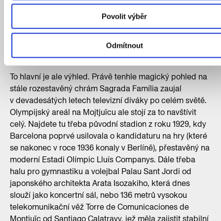
nad městem. Areál se skládá ze dvou bazénů –
Povolit výběr
menšího na potápění a skoky do vody, který má
hloubku 10 metrů a dnes se nepoužívá, a většího
25metrového, který hostil olympijské zápasy vodního
Odmítnout
póla.
To hlavní je ale výhled. Právě tenhle magický pohled na
stále rozestavěný chrám Sagrada Família zaujal
v devadesátých letech televizní diváky po celém světě.
Olympijský areál na Mojtjuïcu ale stojí za to navštívit
celý. Najdete tu třeba původní stadion z roku 1929, kdy
Barcelona poprvé usilovala o kandidaturu na hry (které
se nakonec v roce 1936 konaly v Berlíně), přestavěný na
moderní Estadi Olímpic Lluís Companys. Dále třeba
halu pro gymnastiku a volejbal Palau Sant Jordi od
japonského architekta Arata Isozakiho, která dnes
slouží jako koncertní sál, nebo 136 metrů vysokou
telekomunikační věž Torre de Comunicaciones de
Montjuïc od Santiago Calatravy, jež měla zajistit stabilní