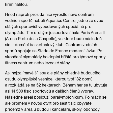
kriminalitou.
Hned naproti přes dálnici vyrostlo nové centrum
vodních sportů neboli Aquatics Centre, jedno ze dvou
stálých sportovišť vybudovaných speciálně pro
olympiádu. Tím druhým je sportovní hala Paris Arena II
(Arena Porte de la Chapelle), ve které bude následně
sídlit domácí basketbalový klub. Centrum vodních
sportů spojuje se Stade de France moderní lávka. Po
skončení olympiády ho doplní hřiště pro týmové sporty,
fitness centrum nebo lezecké stěny.
Asi nejzajímavější jsou ale plány ohledně budoucího
osudu olympijské vesnice, kterou tvoří 82 domů
a rozkládá se na 52 hektarech. Během her se tu ubytuje
asi 14 500 tisíc sportovců a dalších členů výprav.
Následně areál poslouží paralympionikům. Po hrách se
ale promění v novou čtvrť pro šest tisíc obyvatel,
přičemž v areálu budou i kanceláře, školy, obchody