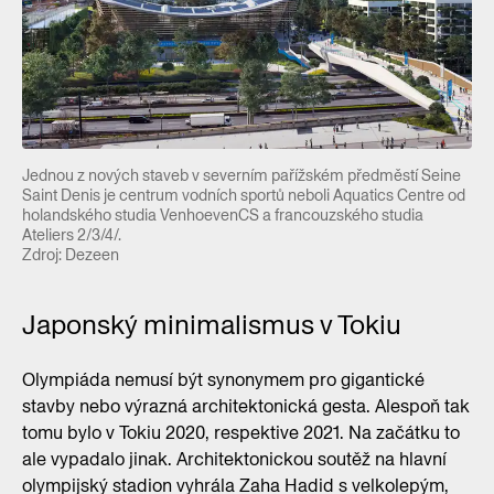
Jednou z nových staveb v severním pařížském předměstí Seine
Saint Denis je centrum vodních sportů neboli Aquatics Centre od
holandského studia VenhoevenCS a francouzského studia
Ateliers 2/3/4/.
Zdroj: Dezeen
Japonský minimalismus v Tokiu
Olympiáda nemusí být synonymem pro gigantické
stavby nebo výrazná architektonická gesta. Alespoň tak
tomu bylo v Tokiu 2020, respektive 2021. Na začátku to
ale vypadalo jinak. Architektonickou soutěž na hlavní
olympijský stadion vyhrála Zaha Hadid s velkolepým,