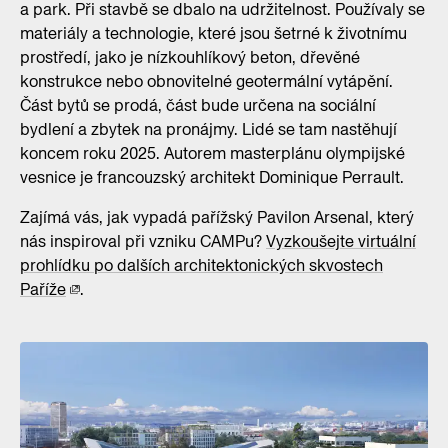
a park. Při stavbě se dbalo na udržitelnost. Používaly se
materiály a technologie, které jsou šetrné k životnímu
prostředí, jako je nízkouhlíkový beton, dřevěné
konstrukce nebo obnovitelné geotermální vytápění.
Část bytů se prodá, část bude určena na sociální
bydlení a zbytek na pronájmy. Lidé se tam nastěhují
koncem roku 2025. Autorem masterplánu olympijské
vesnice je francouzský architekt Dominique Perrault.
Zajímá vás, jak vypadá pařížský Pavilon Arsenal, který
nás inspiroval při vzniku CAMPu?
Vyzkoušejte virtuální
prohlídku po dalších architektonických skvostech
Paříže
.