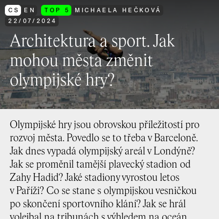
CS
EN
TOP 5
MICHAELA HEČKOVÁ
22
/
07
/
2024
Architektura a sport. Jak
mohou města změnit
olympijské hry?
Olympijské hry jsou obrovskou příležitostí pro
rozvoj města. Povedlo se to třeba v Barceloně.
Jak dnes vypadá olympijský areál v Londýně?
Jak se proměnil tamější plavecký stadion od
Zahy Hadid? Jaké stadiony vyrostou letos
v Paříži? Co se stane s olympijskou vesničkou
po skončení sportovního klání? Jak se hrál
volejbal na tribunách s výhledem na oceán