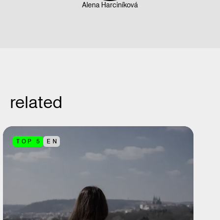
Alena Harciníková
related
TOP 5
EN