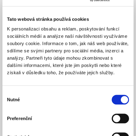
centrální dvoranou z pohledového betonu. Umožňuje
tak všem vidět všechno. Škola navržená ve strohém
Tato webová stránka používá cookies
minimalistickém stylu, kombinující pohledový beton
uvnitř a zvenku sklo, je ve světě architektury populární.
K personalizaci obsahu a reklam, poskytování funkcí
Získala Grand Prix – Národní cenu za architekturu od
sociálních médií a analýze naší návštěvnosti využíváme
Obce architektů a byla i jedním z finalistů loňské České
soubory cookie. Informace o tom, jak náš web používáte,
ceny za architekturu.
sdílíme se svými partnery pro sociální média, inzerci a
analýzy. Partneři tyto údaje mohou zkombinovat s
dalšími informacemi, které jste jim poskytli nebo které
získali v důsledku toho, že používáte jejich služby.
Výběr
Nutné
souhlasu
Preferenční