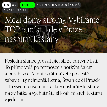
EN
CS
TOP 5
ALENA HARCINÍKOVÁ
27
/
10
/
2022
Mezi domy stromy. Vybíráme
TOP 5 míst, kde v Praze
nasbírat kaštany
Poslední slunce prosvítající skrze barevné listí.
To přímo volá po termosce s horkým čajem
a procházce. A tentokrát můžete po cestě
zabavit i ty nejmenší. Letná, Štvanice či Prosek
– to všechno jsou místa, kde nasbíráte kaštany
na zvířátka a vychutnáte si kvalitní architekturu
v jednom.