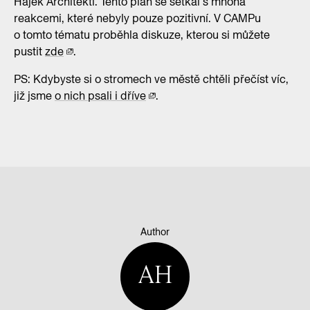
Hájek Architekti. Tento plán se setkal s mnoha
reakcemi, které nebyly pouze pozitivní. V CAMPu
o tomto tématu proběhla diskuze, kterou si můžete
pustit
zde
.
PS: Kdybyste si o stromech ve městě chtěli přečíst víc,
již jsme
o nich psali i dříve
.
Author
AH