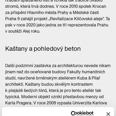
hrabání spadaného listí a vznikla tak tradice Svátku
stromů, která trvá dodnes. V roce 2010 spolek Krocan
za přispění Hlavního města Prahy a Městské části
Praha 9 zahájil projekt „Revitalizace Klíčovské aleje“. Ta
pak v roce 2020 jako jedna ze tří reprezentovala Prahu
v soutěži Alej roku.
Kaštany a pohledový beton
Další podzimní zastávka za architekturou nevede nikam
jinam než do oceňované budovy Fakulty humanitních
studií, navržené brněnským ateliérem Kuba & Pilař
architekti. Kaštany budou skvělým kontrastem
k plejádě šedých tónů, která je pro tento ateliér tak
typická. Moderní objekt vznikl přestavbou menzy od
Karla Pragera. V roce 2009 vypsala Univerzita Karlova
architektonickou soutěž a sídlo fakulty otevřela o 11 let
později. Budova je zvenku prosklená a zevnitř tvořená