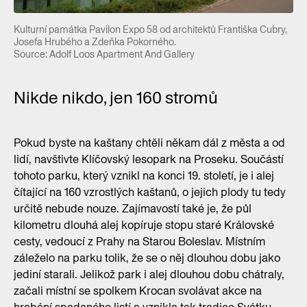
Kulturní památka Pavilon Expo 58 od architektů Františka Cubry,
Josefa Hrubého a Zdeňka Pokorného.
Source: Adolf Loos Apartment And Gallery
Nikde nikdo, jen 160 stromů
Pokud byste na kaštany chtěli někam dál z města a od
lidí, navštivte Klíčovský lesopark na Proseku. Součástí
tohoto parku, který vznikl na konci 19. století, je i alej
čítající na 160 vzrostlých kaštanů, o jejich plody tu tedy
určitě nebude nouze. Zajímavostí také je, že půl
kilometru dlouhá alej kopíruje stopu staré Královské
cesty, vedoucí z Prahy na Starou Boleslav. Místním
záleželo na parku tolik, že se o něj dlouhou dobu jako
jediní starali. Jelikož park i alej dlouhou dobu chátraly,
začali místní se spolkem Krocan svolávat akce na