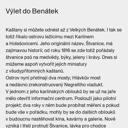
Výlet do Benátek
Kaštany si můžete odnést až z Velkých Benátek. I tak se
totiž říkalo ostrovu ležícímu mezi Karlínem
a Holešovicemi. Jeho originální název, Štvanice, má
zajímavou historii; od roku 1816 se zde totiž pořádaly
štvanice psů na medvědy, býky, jeleny i krávy. Dnes si
můžeme aspoň vytvořit jejich miniatury
z všudypřítomných kaštanů.
Ostrov nyní přetínají dva mosty; Hlávkův most
a nedávno zrekonstruovaný Negrelliho viadukt.
V jednom z jeho karlínských oblouků by se už na jaře
mělo otevřít informační centrum. Poslouží jako pilotní
projekt; dva roky v něm bude probíhat měření a pokud
bude vše v pořádku, mohly by se do dalších oblouků
v budoucnu nastěhovat kina, kavárny a galerie. Nově
vzniká i třetí protnutí Štvanice, lávka pro chodce