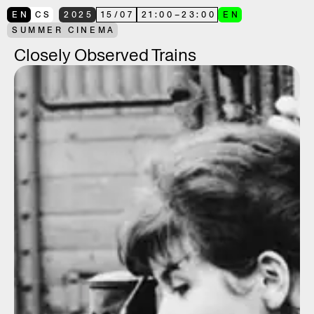
EN
CS
2025
15
/
07
21:00
–
23:00
EN
SUMMER CINEMA
Closely Observed Trains