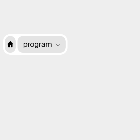
program
Want to receive information about the
programme every month? Sign up for
our newsletter.
opening hours
EN
CS