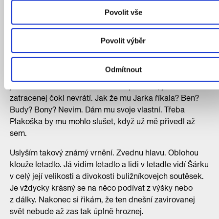
zabere jen asi dvě a půl vteřiny. Takže ne, Hradiště
Povolit vše
a nálezy střepů a kostí, to je jen pár set let. Ale dotknout
se stopy živočicha, kterej tu byl před čtyřma nebo pěti
stovkama milionů let, to je… to je… Kam ten pes sakra
Povolit výběr
zmizel? Ohlížim se po něm, nějak jsem se zamyslel,
vodítko asi pustil a on utekl. Najednou cejtim, jak mě
Odmítnout
netrénovaný nohy strašlivě bolej. Řeknu si, že si tady
ještě na chvíli sednu na lavičku a počkám, jestli se ten
zatracenej čokl nevrátí. Jak že mu Jarka říkala? Ben?
Budy? Bony? Nevim. Dám mu svoje vlastní. Třeba
Plakoška by mu mohlo slušet, když už mě přivedl až
sem.
Uslyším takový známý vrnění. Zvednu hlavu. Oblohou
klouže letadlo. Já vidim letadlo a lidi v letadle vidí Šárku
v celý její velikosti a divokosti buližníkovejch soutěsek.
Je vždycky krásný se na něco podívat z výšky nebo
z dálky. Nakonec si řikám, že ten dnešní zavirovanej
svět nebude až zas tak úplně hroznej.