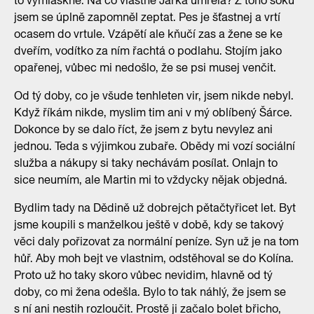
to vymlaskne. Na co vlastně Jarka umřela? Z toho šoku
jsem se úplně zapomněl zeptat. Pes je šťastnej a vrtí
ocasem do vrtule. Vzápětí ale kňučí zas a žene se ke
dveřím, vodítko za ním řachtá o podlahu. Stojím jako
opařenej, vůbec mi nedošlo, že se psi musej venčit.
Od tý doby, co je všude tenhleten vir, jsem nikde nebyl.
Když říkám nikde, myslim tim ani v mý oblíbený Šárce.
Dokonce by se dalo říct, že jsem z bytu nevylez ani
jednou. Teda s výjimkou zubaře. Obědy mi vozí sociální
služba a nákupy si taky nechávám posílat. Onlajn to
sice neumím, ale Martin mi to vždycky nějak objedná.
Bydlim tady na Dědině už dobrejch pětačtyřicet let. Byt
jsme koupili s manželkou ještě v době, kdy se takový
věci daly pořizovat za normální peníze. Syn už je na tom
hůř. Aby moh bejt ve vlastnim, odstěhoval se do Kolína.
Proto už ho taky skoro vůbec nevidim, hlavně od tý
doby, co mi žena odešla. Bylo to tak náhlý, že jsem se
s ní ani nestih rozloučit. Prostě ji začalo bolet břicho,