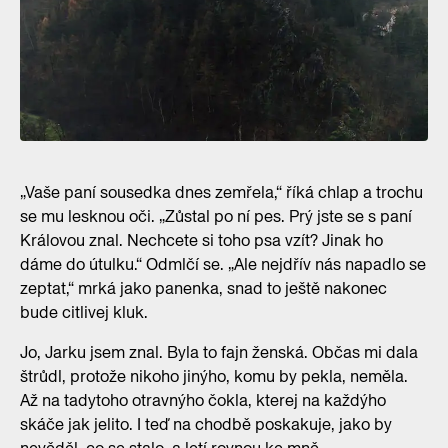
„Vaše paní sousedka dnes zemřela,“ říká chlap a trochu
se mu lesknou oči. „Zůstal po ní pes. Prý jste se s paní
Královou znal. Nechcete si toho psa vzít? Jinak ho
dáme do útulku.“ Odmlčí se. „Ale nejdřív nás napadlo se
zeptat,“ mrká jako panenka, snad to ještě nakonec
bude citlivej kluk.
Jo, Jarku jsem znal. Byla to fajn ženská. Občas mi dala
štrůdl, protože nikoho jinýho, komu by pekla, neměla.
Až na tadytoho otravnýho čokla, kterej na každýho
skáče jak jelito. I teď na chodbě poskakuje, jako by