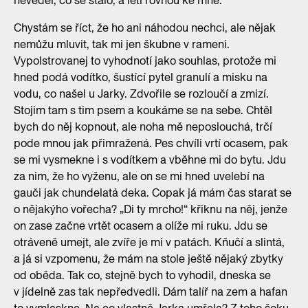
nevěděl, co se stalo, a letí rovnou ke mně.
Chystám se říct, že ho ani náhodou nechci, ale nějak
nemůžu mluvit, tak mi jen škubne v rameni.
Vypolstrovanej to vyhodnotí jako souhlas, protože mi
hned podá vodítko, šustící pytel granulí a misku na
vodu, co našel u Jarky. Zdvořile se rozloučí a zmizí.
Stojim tam s tim psem a koukáme se na sebe. Chtěl
bych do něj kopnout, ale noha mě neposlouchá, trčí
pode mnou jak přimražená. Pes chvíli vrtí ocasem, pak
se mi vysmekne i s vodítkem a vběhne mi do bytu. Jdu
za nim, že ho vyženu, ale on se mi hned uvelebí na
gauči jak chundelatá deka. Copak já mám čas starat se
o nějakýho vořecha? „Di ty mrcho!“ křiknu na něj, jenže
on zase začne vrtět ocasem a olíže mi ruku. Jdu se
otráveně umejt, ale zvíře je mi v patách. Kňučí a slintá,
a já si vzpomenu, že mám na stole ještě nějaký zbytky
od oběda. Tak co, stejně bych to vyhodil, dneska se
v jídelně zas tak nepředvedli. Dám talíř na zem a hafan