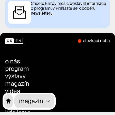
Chcete každý měsíc dostávat informace
o programu? Přihlaste se k odběru
newsletteru.
otevírací doba
CS
EN
o nás
program
výstavy
magazín
videa
praha zítra
magazín
rekonstrukce
kdo jsme