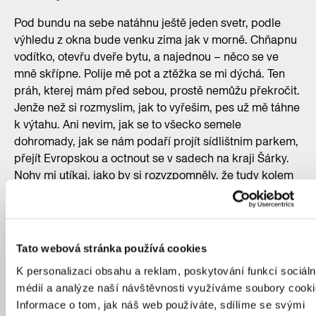
Pod bundu na sebe natáhnu ještě jeden svetr, podle
výhledu z okna bude venku zima jak v morně. Chňapnu
vodítko, otevřu dveře bytu, a najednou – něco se ve
mně skřípne. Polije mě pot a ztěžka se mi dýchá. Ten
práh, kterej mám před sebou, prostě nemůžu překročit.
Jenže než si rozmyslim, jak to vyřešim, pes už mě táhne
k výtahu. Ani nevim, jak se to všecko semele
dohromady, jak se nám podaří projít sídlištnim parkem,
přejít Evropskou a octnout se v sadech na kraji Šárky.
Nohy mi utíkaj, jako by si rozvzpomněly, že tudy kolem
Šáreckýho potoka kdysi chodívaly každej den a těšily
se na skalní defilé a soutěsky vzniklý potoční erozí.
Stres spojenej se strachem z promořenýho světa
najednou opadává tak rychle jako vánoční smrček
Tato webová stránka používá cookies
v přetopenym obejváku.
K personalizaci obsahu a reklam, poskytování funkcí sociáln
Divoká Šárka mě láká a dává mi napít ze džbánu opojný
médií a analýze naší návštěvnosti využíváme soubory cooki
medoviny, jako bych byl sám Ctirad. Dojdeme ke
Informace o tom, jak náš web používáte, sdílíme se svými