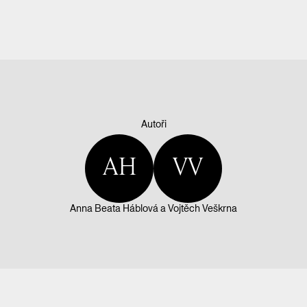
01/06
Autoři
AH
VV
Anna Beata Háblová
a
Vojtěch Veškrna