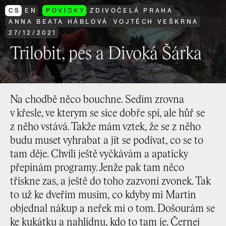
CS
EN
POVÍDKY
ZDIVOČELÁ PRAHA
ANNA BEATA HÁBLOVÁ
VOJTĚCH VEŠKRNA
27
/
12
/
2021
Trilobit, pes a Divoká Šárka
Na chodbě něco bouchne. Sedim zrovna
v křesle, ve kterym se sice dobře spí, ale hůř se
z něho vstává. Takže mám vztek, že se z něho
budu muset vyhrabat a jít se podívat, co se to
tam děje. Chvíli ještě vyčkávám a apaticky
přepínám programy. Jenže pak tam něco
třískne zas, a ještě do toho zazvoní zvonek. Tak
to už ke dveřím musim, co kdyby mi Martin
objednal nákup a neřek mi o tom. Došourám se
ke kukátku a nahlídnu, kdo to tam je. Černej