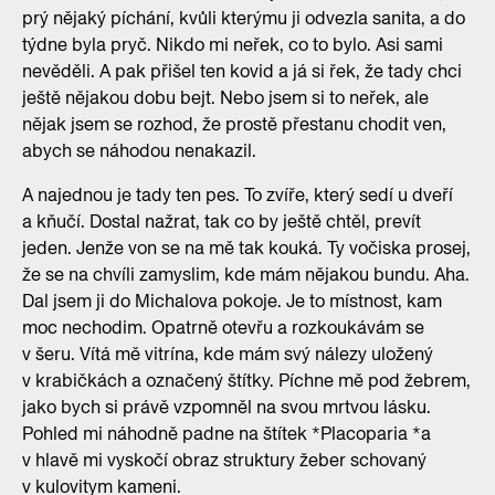
prý nějaký píchání, kvůli kterýmu ji odvezla sanita, a do
týdne byla pryč. Nikdo mi neřek, co to bylo. Asi sami
nevěděli. A pak přišel ten kovid a já si řek, že tady chci
ještě nějakou dobu bejt. Nebo jsem si to neřek, ale
nějak jsem se rozhod, že prostě přestanu chodit ven,
abych se náhodou nenakazil.
A najednou je tady ten pes. To zvíře, který sedí u dveří
a kňučí. Dostal nažrat, tak co by ještě chtěl, prevít
jeden. Jenže von se na mě tak kouká. Ty vočiska prosej,
že se na chvíli zamyslim, kde mám nějakou bundu. Aha.
Dal jsem ji do Michalova pokoje. Je to místnost, kam
moc nechodim. Opatrně otevřu a rozkoukávám se
v šeru. Vítá mě vitrína, kde mám svý nálezy uložený
v krabičkách a označený štítky. Píchne mě pod žebrem,
jako bych si právě vzpomněl na svou mrtvou lásku.
Pohled mi náhodně padne na štítek *Placoparia *a
v hlavě mi vyskočí obraz struktury žeber schovaný
v kulovitym kameni.