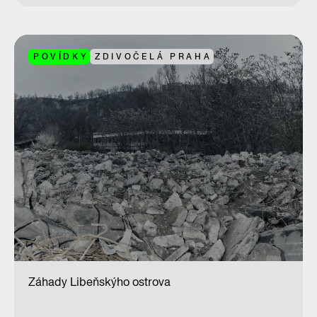
POVÍDKY
ZDIVOČELÁ PRAHA
Záhady Libeňskýho ostrova