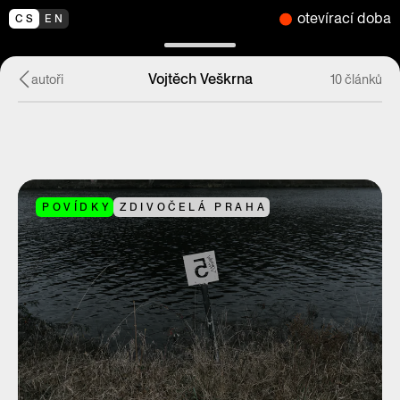
otevírací doba
CS
EN
Vojtěch Veškrna
autoři
10 článků
POVÍDKY
ZDIVOČELÁ PRAHA