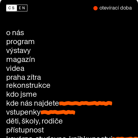
otevírací doba
CS
EN
o nás
program
výstavy
magazín
videa
praha zítra
rekonstrukce
kdo jsme
kde nás najdete
kde nás najdete
vstupenky
vstupenky
děti, školy, rodiče
přístupnost