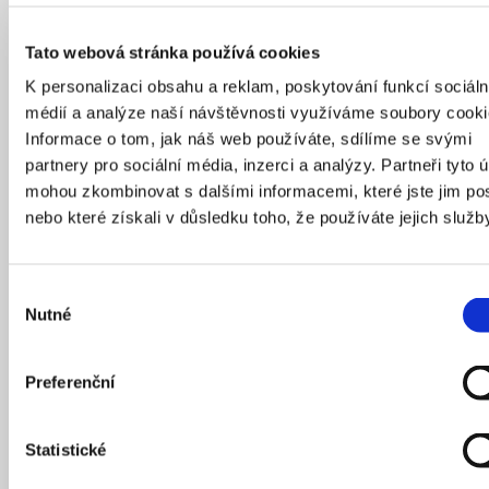
Němeček ze studia Olgoj Chorchoj.
Autor: Jan Malý | Zdroj: IPR Praha
Tato webová stránka používá cookies
K personalizaci obsahu a reklam, poskytování funkcí sociáln
Jedním z aktuálních prvků veřejného prostoru jsou
médií a analýze naší návštěvnosti využíváme soubory cooki
i balíkoboxy.
Informace o tom, jak náš web používáte, sdílíme se svými
partnery pro sociální média, inzerci a analýzy. Partneři tyto 
Balíkoboxům se věnujeme od doby pandemie, kdy se
mohou zkombinovat s dalšími informacemi, které jste jim pos
začaly rychle objevovat po celém městě. Už tehdy jsme
nebo které získali v důsledku toho, že používáte jejich služb
vytvořili jednoduchý manuál s doporučeními, jak by
balíkoboxy mohly vypadat a co je důležité při jejich
umisťování sledovat. Tehdy je společnosti instalovaly
Výběr
výhradně na soukromé pozemky, protože bylo snazší
Nutné
souhlasu
obejít složitější jednání s městem. Dnes, kdy jsou
balíkoboxy rozšířené téměř všude, se i přístup
provozovatelů mění. Ve vzájemném dialogu jsme proto
Preferenční
vytvořili pravidla, která stanovují základní požadavky:
jednotný styl, barevnost, objem a další parametry.
Statistické
Snažíme se, aby boxy nepůsobily jako reklamní plochy,
ale přirozená součást města. Tento dokument nyní čeká