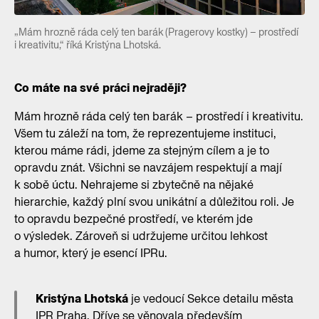
„Mám hrozně ráda celý ten barák (Pragerovy kostky) – prostředí
i kreativitu,“ říká Kristýna Lhotská.
Co máte na své práci nejraději?
Mám hrozně ráda celý ten barák – prostředí i kreativitu.
Všem tu záleží na tom, že reprezentujeme instituci,
kterou máme rádi, jdeme za stejným cílem a je to
opravdu znát. Všichni se navzájem respektují a mají
k sobě úctu. Nehrajeme si zbytečně na nějaké
hierarchie, každý plní svou unikátní a důležitou roli. Je
to opravdu bezpečné prostředí, ve kterém jde
o výsledek. Zároveň si udržujeme určitou lehkost
a humor, který je esencí IPRu.
Kristýna Lhotská
je vedoucí Sekce detailu města
IPR Praha. Dříve se věnovala především