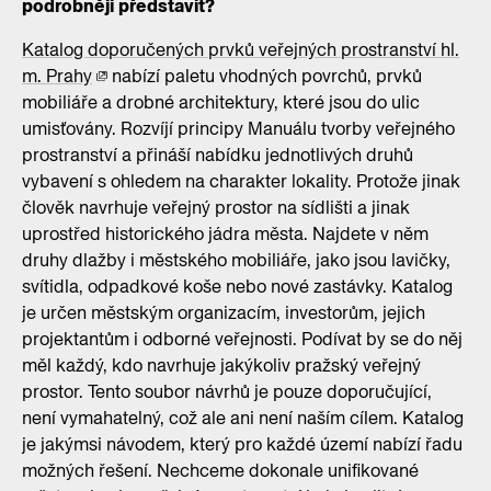
podrobněji představit?
Katalog doporučených prvků veřejných prostranství hl.
m. Prahy
nabízí paletu vhodných povrchů, prvků
mobiliáře a drobné architektury, které jsou do ulic
umisťovány. Rozvíjí principy Manuálu tvorby veřejného
prostranství a přináší nabídku jednotlivých druhů
vybavení s ohledem na charakter lokality. Protože jinak
člověk navrhuje veřejný prostor na sídlišti a jinak
uprostřed historického jádra města. Najdete v něm
druhy dlažby i městského mobiliáře, jako jsou lavičky,
svítidla, odpadkové koše nebo nové zastávky. Katalog
je určen městským organizacím, investorům, jejich
projektantům i odborné veřejnosti. Podívat by se do něj
měl každý, kdo navrhuje jakýkoliv pražský veřejný
prostor. Tento soubor návrhů je pouze doporučující,
není vymahatelný, což ale ani není naším cílem. Katalog
je jakýmsi návodem, který pro každé území nabízí řadu
možných řešení. Nechceme dokonale unifikované