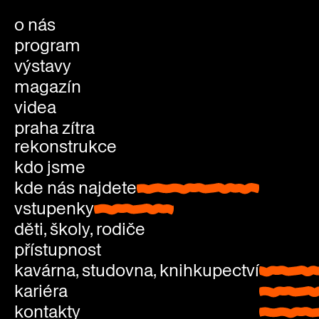
o nás
program
výstavy
magazín
videa
praha zítra
rekonstrukce
kdo jsme
kde nás najdete
kde nás najdete
vstupenky
vstupenky
děti, školy, rodiče
přístupnost
kavárna, studovna, knihkupectví
kavárna
kariéra
studovn
kontakty
knihkup