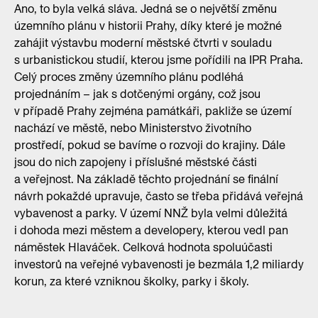
Ano, to byla velká sláva. Jedná se o největší změnu
územního plánu v historii Prahy, díky které je možné
zahájit výstavbu moderní městské čtvrti v souladu
s urbanistickou studií, kterou jsme pořídili na IPR Praha.
Celý proces změny územního plánu podléhá
projednáním – jak s dotčenými orgány, což jsou
v případě Prahy zejména památkáři, pakliže se území
nachází ve městě, nebo Ministerstvo životního
prostředí, pokud se bavíme o rozvoji do krajiny. Dále
jsou do nich zapojeny i příslušné městské části
a veřejnost. Na základě těchto projednání se finální
návrh pokaždé upravuje, často se třeba přidává veřejná
vybavenost a parky. V území NNŽ byla velmi důležitá
i dohoda mezi městem a developery, kterou vedl pan
náměstek Hlaváček. Celková hodnota spoluúčasti
investorů na veřejné vybavenosti je bezmála 1,2 miliardy
korun, za které vzniknou školky, parky i školy.