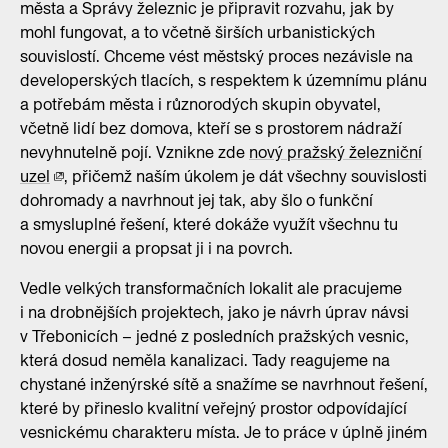
města a Správy železnic je připravit rozvahu, jak by
mohl fungovat, a to včetně širších urbanistických
souvislostí. Chceme vést městský proces nezávisle na
developerských tlacích, s respektem k územnímu plánu
a potřebám města i různorodých skupin obyvatel,
včetně lidí bez domova, kteří se s prostorem nádraží
nevyhnutelně pojí. Vznikne zde
nový pražský železniční
uzel
, přičemž naším úkolem je dát všechny souvislosti
dohromady a navrhnout jej tak, aby šlo o funkční
a smysluplné řešení, které dokáže využít všechnu tu
novou energii a propsat ji i na povrch.
Vedle velkých transformačních lokalit ale pracujeme
i na drobnějších projektech, jako je návrh úprav návsi
v Třebonicích – jedné z posledních pražských vesnic,
která dosud neměla kanalizaci. Tady reagujeme na
chystané inženýrské sítě a snažíme se navrhnout řešení,
které by přineslo kvalitní veřejný prostor odpovídající
vesnickému charakteru místa. Je to práce v úplně jiném