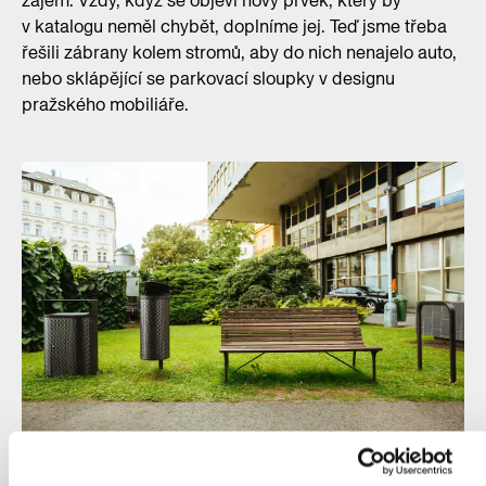
zájem. Vždy, když se objeví nový prvek, který by
v katalogu neměl chybět, doplníme jej. Teď jsme třeba
řešili zábrany kolem stromů, aby do nich nenajelo auto,
nebo sklápějící se parkovací sloupky v designu
pražského mobiliáře.
Autory nového pražského mobiliáře jsou Michal Froněk a Jan