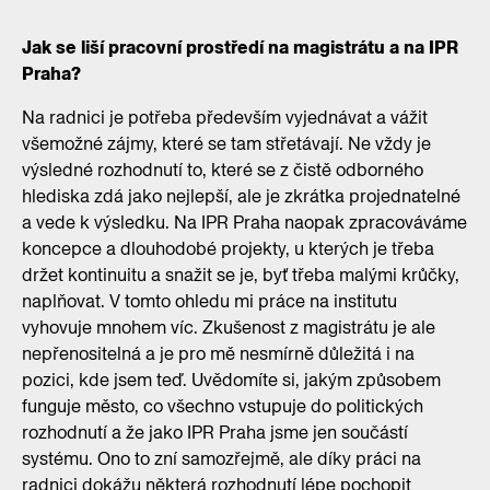
Jak se liší pracovní prostředí na magistrátu a na IPR
Praha?
Na radnici je potřeba především vyjednávat a vážit
všemožné zájmy, které se tam střetávají. Ne vždy je
výsledné rozhodnutí to, které se z čistě odborného
hlediska zdá jako nejlepší, ale je zkrátka projednatelné
a vede k výsledku. Na IPR Praha naopak zpracováváme
koncepce a dlouhodobé projekty, u kterých je třeba
držet kontinuitu a snažit se je, byť třeba malými krůčky,
naplňovat. V tomto ohledu mi práce na institutu
vyhovuje mnohem víc. Zkušenost z magistrátu je ale
nepřenositelná a je pro mě nesmírně důležitá i na
pozici, kde jsem teď. Uvědomíte si, jakým způsobem
funguje město, co všechno vstupuje do politických
rozhodnutí a že jako IPR Praha jsme jen součástí
systému. Ono to zní samozřejmě, ale díky práci na
radnici dokážu některá rozhodnutí lépe pochopit