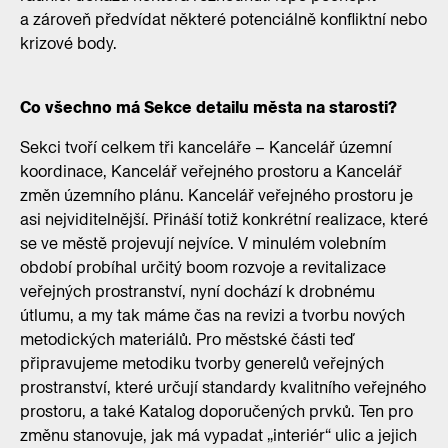
a zároveň předvídat některé potenciálně konfliktní nebo
krizové body.
Co všechno má Sekce detailu města na starosti?
Sekci tvoří celkem tři kanceláře – Kancelář územní
koordinace, Kancelář veřejného prostoru a Kancelář
změn územního plánu. Kancelář veřejného prostoru je
asi nejviditelnější. Přináší totiž konkrétní realizace, které
se ve městě projevují nejvíce. V minulém volebním
období probíhal určitý boom rozvoje a revitalizace
veřejných prostranství, nyní dochází k drobnému
útlumu, a my tak máme čas na revizi a tvorbu nových
metodických materiálů. Pro městské části teď
připravujeme metodiku tvorby generelů veřejných
prostranství, které určují standardy kvalitního veřejného
prostoru, a také Katalog doporučených prvků. Ten pro
změnu stanovuje, jak má vypadat „interiér“ ulic a jejich