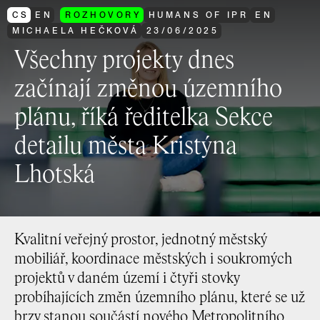
CS
EN
ROZHOVORY
HUMANS OF IPR
EN
MICHAELA HEČKOVÁ
23
/
06
/
2025
Všechny projekty dnes
začínají změnou územního
plánu, říká ředitelka Sekce
detailu města Kristýna
Lhotská
Kvalitní veřejný prostor, jednotný městský
mobiliář, koordinace městských i soukromých
projektů v daném území i čtyři stovky
probíhajících změn územního plánu, které se už
brzy stanou součástí nového Metropolitního