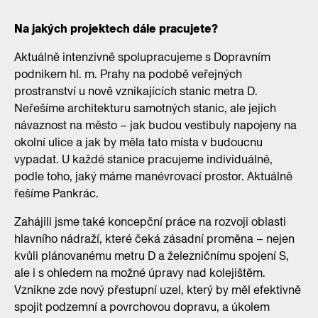
Na jakých projektech dále pracujete?
Aktuálně intenzivně spolupracujeme s Dopravním
podnikem hl. m. Prahy na podobě veřejných
prostranství u nově vznikajících stanic metra D.
Neřešíme architekturu samotných stanic, ale jejich
návaznost na město – jak budou vestibuly napojeny na
okolní ulice a jak by měla tato místa v budoucnu
vypadat. U každé stanice pracujeme individuálně,
podle toho, jaký máme manévrovací prostor. Aktuálně
řešíme Pankrác.
Zahájili jsme také koncepční práce na rozvoji oblasti
hlavního nádraží, které čeká zásadní proměna – nejen
kvůli plánovanému metru D a železničnímu spojení S,
ale i s ohledem na možné úpravy nad kolejištěm.
Vznikne zde nový přestupní uzel, který by měl efektivně
spojit podzemní a povrchovou dopravu, a úkolem