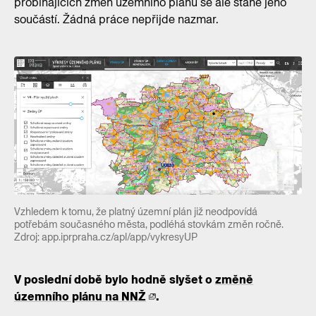
probíhajících změn územního plánu se ale stane jeho
součástí. Žádná práce nepřijde nazmar.
Vzhledem k tomu, že platný územní plán již neodpovídá
potřebám současného města, podléhá stovkám změn ročně.
Zdroj: app.iprpraha.cz/apl/app/vykresyUP
V poslední době bylo hodně slyšet o
změně
územního plánu na NNŽ
.