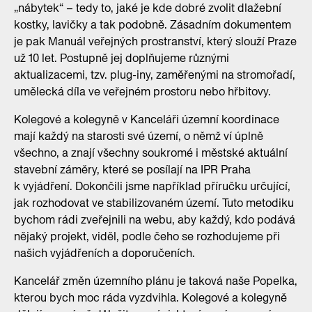
„nábytek“ – tedy to, jaké je kde dobré zvolit dlažební
kostky, lavičky a tak podobně. Zásadním dokumentem
je pak Manuál veřejných prostranství, který slouží Praze
už 10 let. Postupně jej doplňujeme různými
aktualizacemi, tzv. plug-iny, zaměřenými na stromořadí,
umělecká díla ve veřejném prostoru nebo hřbitovy.
Kolegové a kolegyně v Kanceláři územní koordinace
mají každý na starosti své území, o němž ví úplně
všechno, a znají všechny soukromé i městské aktuální
stavební záměry, které se posílají na IPR Praha
k vyjádření. Dokončili jsme například příručku určující,
jak rozhodovat ve stabilizovaném území. Tuto metodiku
bychom rádi zveřejnili na webu, aby každý, kdo podává
nějaký projekt, viděl, podle čeho se rozhodujeme při
našich vyjádřeních a doporučeních.
Kancelář změn územního plánu je taková naše Popelka,
kterou bych moc ráda vyzdvihla. Kolegové a kolegyně