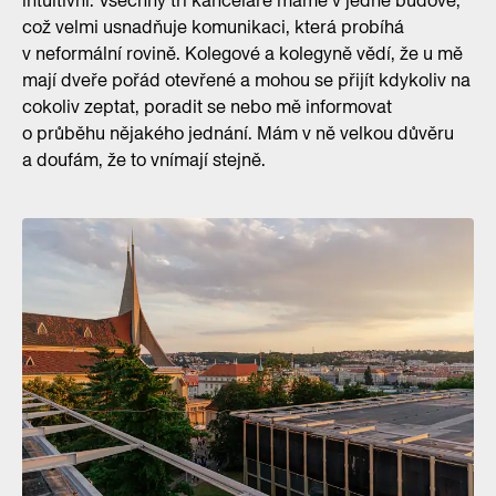
intuitivní. Všechny tři kanceláře máme v jedné budově,
což velmi usnadňuje komunikaci, která probíhá
v neformální rovině. Kolegové a kolegyně vědí, že u mě
mají dveře pořád otevřené a mohou se přijít kdykoliv na
cokoliv zeptat, poradit se nebo mě informovat
o průběhu nějakého jednání. Mám v ně velkou důvěru
a doufám, že to vnímají stejně.