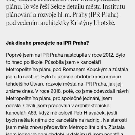
plánu. To vše řeší Sekce detailu města Institutu
plánování a rozvoje hl. m. Prahy (IPR Praha)
pod vedením architektky Kristýny Lhotské.
Jak dlouho pracujete na IPR Praha?
Poprvé jsem na IPR Praha nastoupila v roce 2012. Bylo
to hned po škole. Působila jsem v kanceláři
Metropolitního plánu pod Romanem Kouckým a zůstala
jsem tu šest let. Bylo to úžasné období transformace
tehdejšího Útvaru rozvoje města na IPR Praha, jak jej
známe dnes. V roce 2018, poté, co jsme odevzdali návrh
Metropolitního plánu pro společné jednání, jsem
odešla. Chvíli jsem pracovala v architektonické
kanceláři A69, když mě oslovil Petr Hlaváček, jestli
bych nešla k němu do kanceláře na radnici. Na starosti
jsem měla znovu především Metropolitní plán. Zůstala
jsem jedno volební období, v dalším už jsem nechtěla