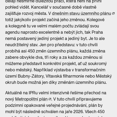
dělají nesmírně důležitou práci, která není na první
pohled vidět. Kancelář v současné době vlastně
zajišťuje rozvoj města. V
dnešním stavu územního plánu
totiž jakýkoliv projekt začíná jeho změnou. Kolegové
a kolegyně tu ve velmi malém počtu zvládají svou
agendu naprosto excelentně a nebýt jich, tak Praha
nemá postavený jediný projekt a jediný byt. Je to ale
neudržitelný stav. Jen pro představu: v tuto chvíli
probíhá asi 450 změn územního plánu, každá změna
zabere obvykle dva, tři roky a za každou změnou si
můžeme představit konkrétní projekt, ať už soukromý
nebo městský. Například výstavba v transformačním
území Bubny-Zátory, Vltavská filharmonie nebo Městský
okruh bude možná jen díky změnám územního plánu.
Aktuálně na IPRu velmi intenzivně řešíme přechod na
nový
Metropolitní plán
. V tuto chvíli připravujeme
podzimní opakované veřejné projednávání, plán by
mohl být následně schválen na jaře 2026. Všech 450