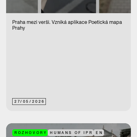
Praha mezi verši. Vzniká aplikace Poetická mapa
Prahy
27
/
05
/
2026
ROZHOVORY
HUMANS OF IPR
EN