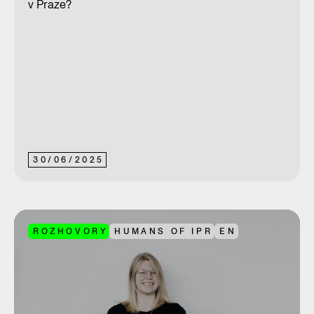
v Praze?
30
/
06
/
2025
ROZHOVORY
HUMANS OF IPR
EN