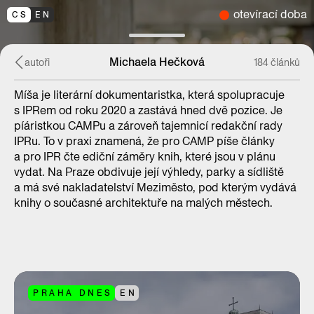
otevírací doba
CS
EN
Michaela Hečková
autoři
184 článků
Míša je literární dokumentaristka, která spolupracuje
s IPRem od roku 2020 a zastává hned dvě pozice. Je
píáristkou CAMPu a zároveň tajemnicí redakční rady
IPRu. To v praxi znamená, že pro CAMP píše články
a pro IPR čte ediční záměry knih, které jsou v plánu
vydat. Na Praze obdivuje její výhledy, parky a sídliště
a má své nakladatelství Meziměsto, pod kterým vydává
knihy o současné architektuře na malých městech.
PRAHA DNES
EN