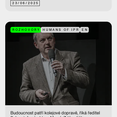
23
/
06
/
2025
ROZHOVORY
HUMANS OF IPR
EN
Budoucnost patří kolejové dopravě, říká ředitel