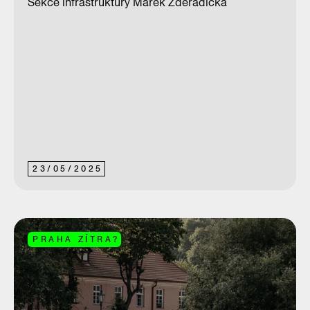
Sekce infrastruktury Marek Zděradička
23
/
05
/
2025
PRAHA ZÍTRA?