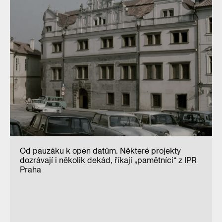
Od pauzáku k open datům. Některé projekty
dozrávají i několik dekád, říkají „pamětníci“ z IPR
Praha