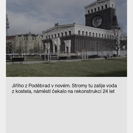
Jiřího z Poděbrad v novém. Stromy tu zalije voda
z kostela, náměstí čekalo na rekonstrukci 24 let