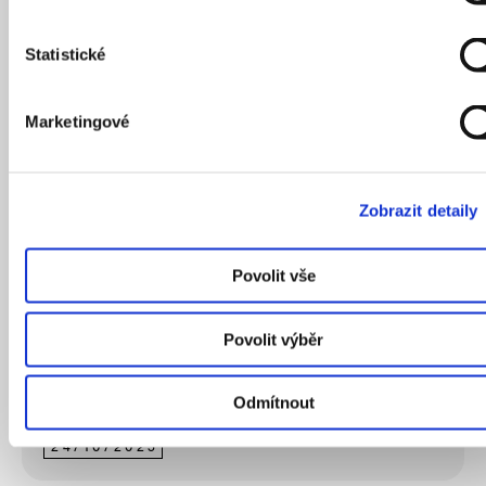
Statistické
Marketingové
Železnice v minulosti utvářela Prahu. Pro rozvoj
města je klíčová i dnes, říká specialista koncepce
dopravy Marek Binko
Zobrazit detaily
Povolit vše
Povolit výběr
Odmítnout
24
/
10
/
2025